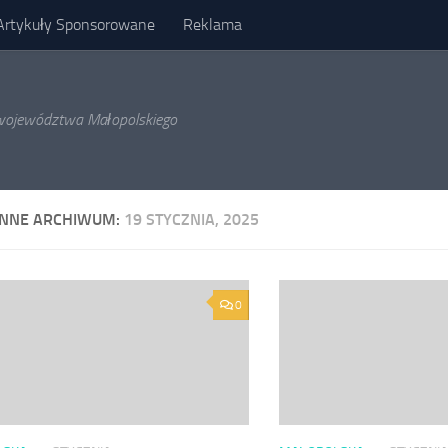
Artykuły Sponsorowane
Reklama
l województwa Małopolskiego
ENNE ARCHIWUM:
19 STYCZNIA, 2025
0