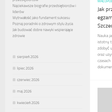
MAŁOPO
Najciekawsze biografie przedsiębiorców i
Jak p
liderów
egzam
Wytrwałość jako fundament sukcesu
Poznaj poradniki o zdrowym stylu życia
Szczec
Jak budować dobre nawyki wspierające
Nauka ja
zdrowie
istotny 
zdobyć u
oraz uzy
sierpień 2026
czasach 
dokumen
lipiec 2026
czerwiec 2026
maj 2026
kwiecień 2026