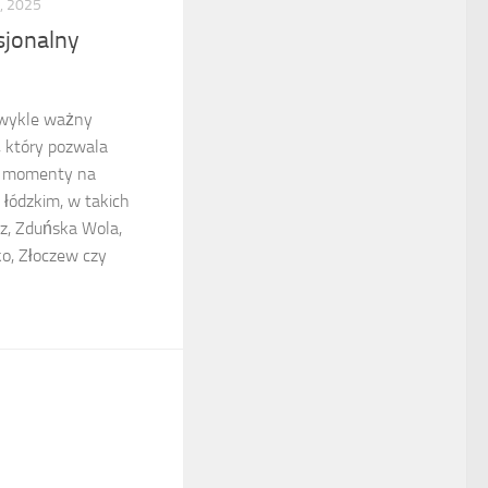
, 2025
sjonalny
ezwykle ważny
 który pozwala
e momenty na
łódzkim, w takich
dz, Zduńska Wola,
o, Złoczew czy