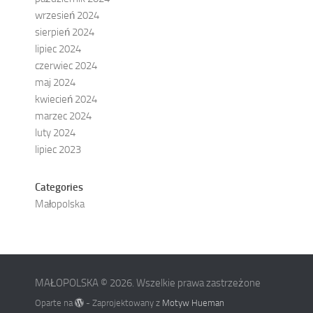
wrzesień 2024
sierpień 2024
lipiec 2024
czerwiec 2024
maj 2024
kwiecień 2024
marzec 2024
luty 2024
lipiec 2023
Categories
Małopolska
MAŁOPOLSKA © 2026. Wszelkie prawa zastrzeżone
Oparte na
- Zaprojektowany z
Motyw Hueman