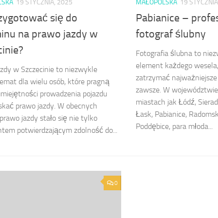
LSKA
19 STYCZNIA, 2025
MAŁOPOLSKA
19 STYCZNIA
rzygotować się do
Pabianice – profe
inu na prawo jazdy w
fotograf ślubny
inie?
Fotografia ślubna to ni
element każdego wesela,
zdy w Szczecinie to niezwykle
zatrzymać najważniejsz
temat dla wielu osób, które pragną
zawsze. W województwie 
miejętności prowadzenia pojazdu
miastach jak Łódź, Siera
skać prawo jazdy. W obecnych
Łask, Pabianice, Radomsk
prawo jazdy stało się nie tylko
Poddębice, para młoda...
tem potwierdzającym zdolność do...
0