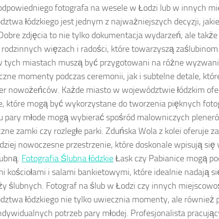
dpowiedniego fotografa na wesele w Łodzi lub w innych mi
ztwa łódzkiego jest jednym z najważniejszych decyzji, jaki
Dobre zdjęcia to nie tylko dokumentacja wydarzeń, ale takż
, rodzinnych więzach i radości, które towarzyszą zaślubinom
w tych miastach muszą być przygotowani na różne wyzwan
zne momenty podczas ceremonii, jak i subtelne detale, któr
er nowożeńców. Każde miasto w województwie łódzkim ofer
e, które mogą być wykorzystane do tworzenia pięknych fotog
u pary młode mogą wybierać spośród malowniczych plenerów
czne zamki czy rozległe parki. Zduńska Wola z kolei oferuje 
ardziej nowoczesne przestrzenie, które doskonale wpisują się
lubną.
Fotografia Ślubna łódzkie
Łask czy Pabianice mogą po
i kościołami i salami bankietowymi, które idealnie nadają s
ży ślubnych. Fotograf na ślub w Łodzi czy innych miejscowo
ztwa łódzkiego nie tylko uwiecznia momenty, ale również 
indywidualnych potrzeb pary młodej. Profesjonalista pracując