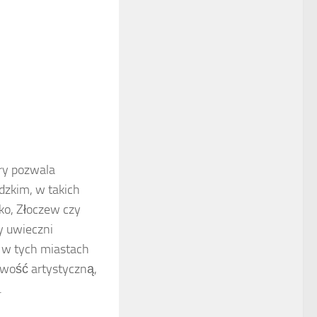
ry pozwala
zkim, w takich
ko, Złoczew czy
y uwieczni
b w tych miastach
iwość artystyczną,
.