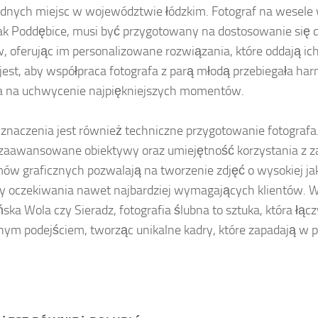
dnych miejsc w województwie łódzkim. Fotograf na wesele 
jak Poddębice, musi być przygotowany na dostosowanie się d
w, oferując im personalizowane rozwiązania, które oddają i
est, aby współpraca fotografa z parą młodą przebiegała harm
a na uchwycenie najpiękniejszych momentów.
 znaczenia jest również techniczne przygotowanie fotograf
, zaawansowane obiektywy oraz umiejętność korzystania z
ów graficznych pozwalają na tworzenie zdjęć o wysokiej jak
ły oczekiwania nawet najbardziej wymagających klientów. W
ńska Wola czy Sieradz, fotografia ślubna to sztuka, która łą
nym podejściem, tworząc unikalne kadry, które zapadają w 