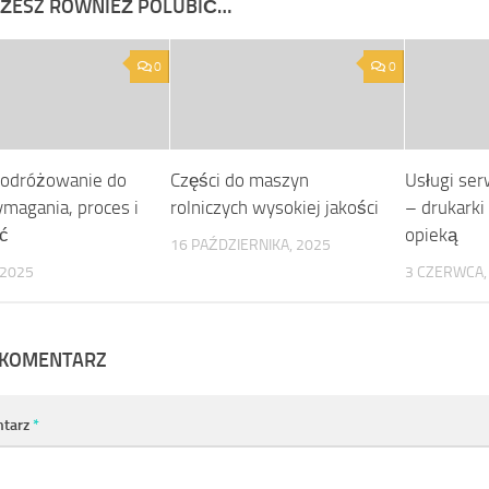
ŻESZ RÓWNIEŻ POLUBIĆ…
0
0
podróżowanie do
Części do maszyn
Usługi ser
magania, proces i
rolniczych wysokiej jakości
– drukarki
ć
opieką
16 PAŹDZIERNIKA, 2025
 2025
3 CZERWCA,
 KOMENTARZ
tarz
*