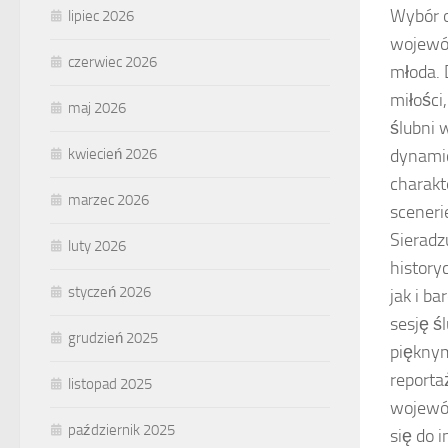
Wybór o
lipiec 2026
wojewód
czerwiec 2026
młoda. 
miłości
maj 2026
ślubni 
kwiecień 2026
dynamic
charakt
marzec 2026
sceneri
Sieradz
luty 2026
history
styczeń 2026
jak i b
sesję ś
grudzień 2025
pięknym
reporta
listopad 2025
wojewód
październik 2025
się do 