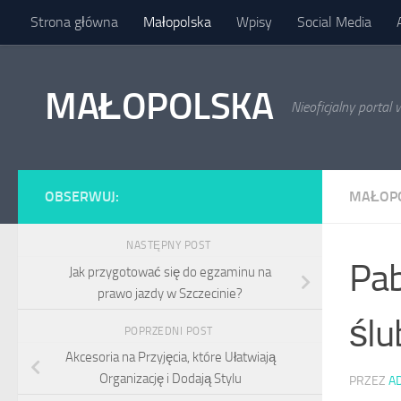
Strona główna
Małopolska
Wpisy
Social Media
Skip to content
MAŁOPOLSKA
Nieoficjalny porta
OBSERWUJ:
MAŁOP
NASTĘPNY POST
Pab
Jak przygotować się do egzaminu na
prawo jazdy w Szczecinie?
ślu
POPRZEDNI POST
Akcesoria na Przyjęcia, które Ułatwiają
Organizację i Dodają Stylu
PRZEZ
A