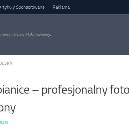
Artykuły Sponsorowane
Reklama
l województwa Małopolskiego
OLSKA
ianice – profesjonalny fot
bny
DMIN