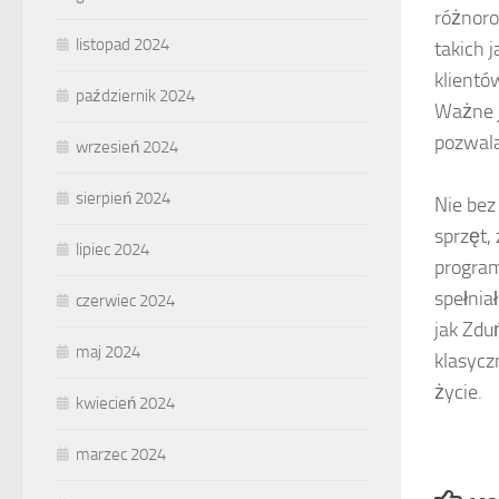
różnoro
listopad 2024
takich 
klientó
październik 2024
Ważne j
pozwal
wrzesień 2024
sierpień 2024
Nie bez
sprzęt
lipiec 2024
program
spełnia
czerwiec 2024
jak Zdu
maj 2024
klasycz
życie.
kwiecień 2024
marzec 2024