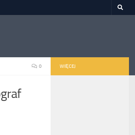
0
WIĘCEJ
ograf