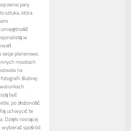
ojrzenie pary
o sztuka, która
kami
e umiejętność
esjonalistą w
kiwań
 sesje plenerowe,
i innych miastach
pozwala na
otografii ślubnej
 warunkach.
uszą być
etle, po złożoność
afią uchwycić te
. Dzięki rosnącej
ż wybierać spośród