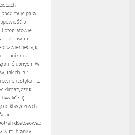
ejscach
e podejmuje para
e opowieść o
. Fotografowie
ia – zarówno
e odzwierciedlają
uje unikalne
rafii ślubnych. W
, takich jak
zarówno rustykalne,
 w klimatyczną
chwalić się
ię do klasycznych
ściach
potrafi dostosować
y w tej branży