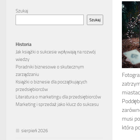
Szukaj
Szukaj
Historia
Jak książki o sukcesie wpływają na rozwój
wiedzy
Poradniki biznesowe o skutecznym
zarządzaniu
Fotogra
Książki o biznesie dla początkujących
zatrzym
przedsiębiorców
miastac
Literatura o marketingu dla przedsiębiorców
Poddębi
Marketing i sprzedaż jako klucz do sukcesu
zarówno
musi po
która p
sierpień 2026