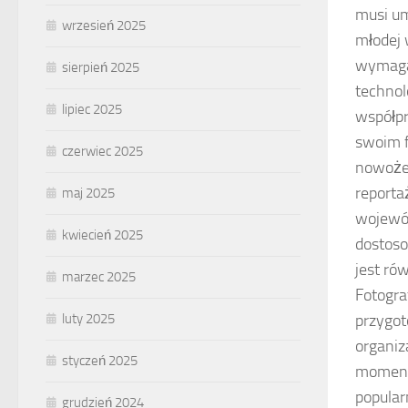
musi um
wrzesień 2025
młodej 
wymaga 
sierpień 2025
technol
lipiec 2025
współpr
swoim f
czerwiec 2025
nowożeń
reporta
maj 2025
wojewód
kwiecień 2025
dostoso
jest ró
marzec 2025
Fotogra
luty 2025
przygot
organiz
styczeń 2025
momenty
popular
grudzień 2024