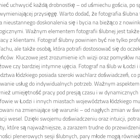
ieć uchwycić każdą drobnostkę – od uśmiechu gościa, po sp
wymieniającej przysięgę. Warto dodać, że fotografia ślubna t
nieustannego doskonalenia się i bycia na bieżąco z nowin
ogicznymi. Ważnym elementem fotografii ślubnej jest takż
acy z klientami. Fotograf ślubny powinien być nie tylko prof
achu, ale także osobą, która potrafi dostosować się do ocze
ców. Kluczowe jest zrozumienie ich wizji oraz pomysłów na
żowe czy bardziej intymne ujęcia. Fotograf na ślub w Łodzi 
ztwa łódzkiego posiada szeroki wachlarz doświadczeń, co 
wanie usług do indywidualnych potrzeb. Ważnym aspektem f
wnież umiejętność pracy pod presją czasu i w dynamicznych
fowie w Łodzi i innych miastach województwa łódzkiego m
owani na zmieniające się warunki – od nagłych zmian w świ
acji wesel. Dzięki swojemu doświadczeniu oraz intuicji, potr
, które są najważniejsze, a zarazem trudne do przewidzenia
ności plenerowych sesji ślubnych, pary młode mogą równie