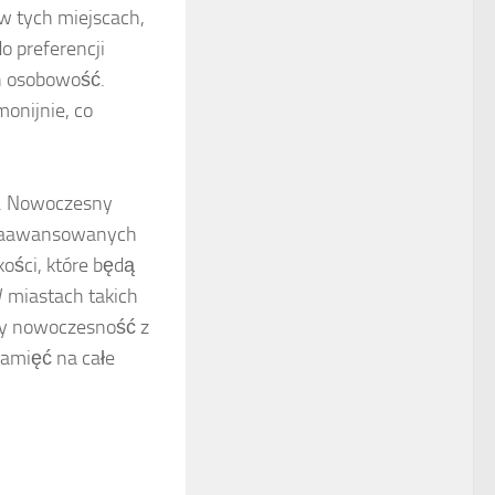
w tych miejscach,
o preferencji
ch osobowość.
onijnie, co
a. Nowoczesny
 zaawansowanych
ości, które będą
 miastach takich
czy nowoczesność z
pamięć na całe