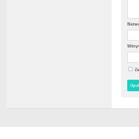
Nazw
Witry
Za