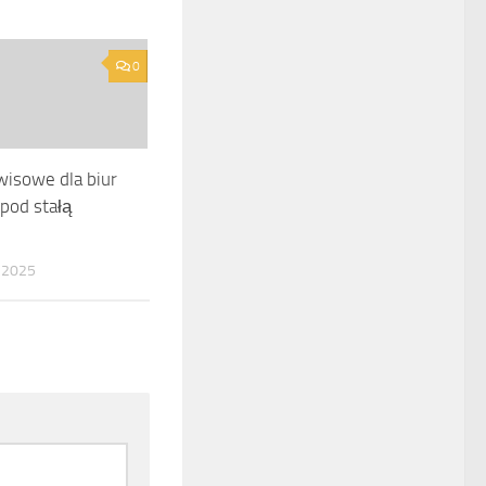
0
wisowe dla biur
 pod stałą
 2025