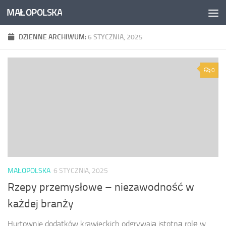
MAŁOPOLSKA
Skip to content
DZIENNE ARCHIWUM:
6 STYCZNIA, 2025
0
MAŁOPOLSKA
6 STYCZNIA, 2025
Rzepy przemysłowe – niezawodność w
każdej branży
Hurtownie dodatków krawieckich odgrywają istotną rolę w