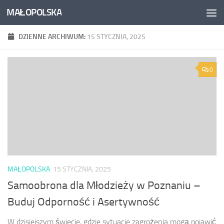
MAŁOPOLSKA
Skip to content
DZIENNE ARCHIWUM:
15 STYCZNIA, 2025
0
MAŁOPOLSKA
15 STYCZNIA, 2025
Samoobrona dla Młodzieży w Poznaniu –
Buduj Odporność i Asertywność
W dzisiejszym świecie, gdzie sytuacje zagrożenia mogą pojawić