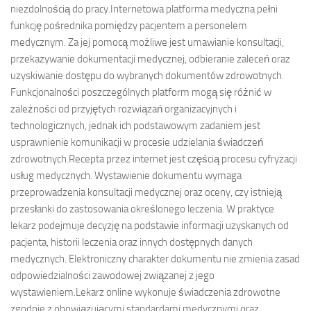
niezdolnością do pracy.Internetowa platforma medyczna pełni
funkcję pośrednika pomiędzy pacjentem a personelem
medycznym. Za jej pomocą możliwe jest umawianie konsultacji,
przekazywanie dokumentacji medycznej, odbieranie zaleceń oraz
uzyskiwanie dostępu do wybranych dokumentów zdrowotnych.
Funkcjonalności poszczególnych platform mogą się różnić w
zależności od przyjętych rozwiązań organizacyjnych i
technologicznych, jednak ich podstawowym zadaniem jest
usprawnienie komunikacji w procesie udzielania świadczeń
zdrowotnych.Recepta przez internet jest częścią procesu cyfryzacji
usług medycznych. Wystawienie dokumentu wymaga
przeprowadzenia konsultacji medycznej oraz oceny, czy istnieją
przesłanki do zastosowania określonego leczenia. W praktyce
lekarz podejmuje decyzję na podstawie informacji uzyskanych od
pacjenta, historii leczenia oraz innych dostępnych danych
medycznych. Elektroniczny charakter dokumentu nie zmienia zasad
odpowiedzialności zawodowej związanej z jego
wystawieniem.Lekarz online wykonuje świadczenia zdrowotne
zgodnie z obowiązującymi standardami medycznymi oraz