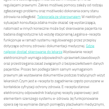
regulacjami prawnymi. Zakres możliwej pomocy zależy od rodzaju
zgłaszanego problemu oraz możliwości dokonania oceny stanu
zdrowia na odległość.
Teleporada ze skierownaiem
W niektórych
sytuacjach konsultacja zdalna może okazać się wystarczająca,
natomiast w innych konieczne może być skierowanie pacjenta na
badania diagnostyczne lub wizytę stacjonarną.Legalna e-recepta
funkcjonuje w ramach systemu regulowanego przez przepisy
dotyczące ochrony zdrowia i dokumentacji medycznej.
Gdzie
najlepiej dostać skierowanie do lekarza
Wystawianie recept
elektronicznych wymaga odpowiednich uprawnień zawodowych
oraz przestrzegania zasad związanych z bezpieczeństwem danych
pacjentów. Proces ten podlega takim samym wymaganiom
prawnym jak wystawianie dokumentów podczas tradycyjnych wizyt
lekarskich.Czym jest e-recepta to zagadnienie często poruszane w
kontekście cyfryzacji ochrony zdrowia. E-recepta stanowi
elektroniczny odpowiednik tradycyjnej recepty papierowej i jest
elementem szerszego systemu e-zdrowia. Jej funkcjonowanie
opiera się na wymianie danych pomiędzy placówkami medycznymi,