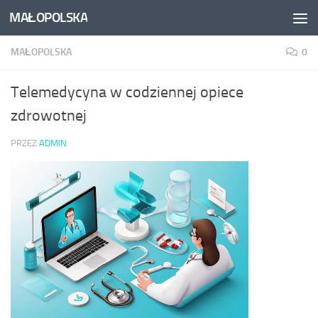
MAŁOPOLSKA
Skip to content
MAŁOPOLSKA
0
Telemedycyna w codziennej opiece
zdrowotnej
PRZEZ
ADMIN