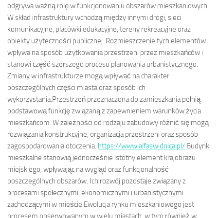
odgrywa ważną rolę w funkcjonowaniu obszarów mieszkaniowych.
W skład infrastruktury wchodzą między innymi drogi, sieci
komunikacyjne, placówki edukacyjne, tereny rekreacyjne oraz
obiekty użyteczności publicznej. Rozmieszczenie tych elementów
wpływa na sposób użytkowania przestrzeni przez mieszkańców i
stanowi część szerszego procesu planowania urbanistycznego.
Zmiany w infrastrukturze mogą wpływać na charakter
poszczególnych części miasta oraz sposób ich
wykorzystania.Przestrzeń przeznaczona do zamieszkania pełnią
podstawową funkcję związaną z zapewnieniem warunków życia
mieszkańcom. W zależności od rodzaju zabudowy różnić się mogą
rozwiązania konstrukcyjne, organizacja przestrzeni oraz sposób
zagospodarowania otoczenia.
https://www.alfaswidnica.pl/
Budynki
mieszkalne stanowią jednocześnie istotny element krajobrazu
miejskiego, wpływając na wygląd oraz funkcjonalność
poszczególnych obszarów. Ich rozwój pozostaje związany z
procesami społecznymi, ekonomicznymi i urbanistycznymi
zachodzącymi w mieście.Ewolucja rynku mieszkaniowego jest
procesem obserwowanym w wielu miastach, w tym również w