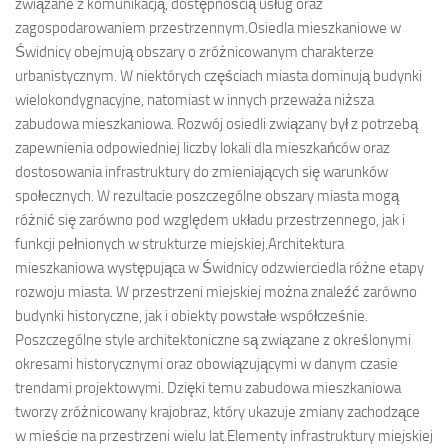
związane z komunikacją, dostępnością usług oraz
zagospodarowaniem przestrzennym.Osiedla mieszkaniowe w
Świdnicy obejmują obszary o zróżnicowanym charakterze
urbanistycznym. W niektórych częściach miasta dominują budynki
wielokondygnacyjne, natomiast w innych przeważa niższa
zabudowa mieszkaniowa. Rozwój osiedli związany był z potrzebą
zapewnienia odpowiedniej liczby lokali dla mieszkańców oraz
dostosowania infrastruktury do zmieniających się warunków
społecznych. W rezultacie poszczególne obszary miasta mogą
różnić się zarówno pod względem układu przestrzennego, jak i
funkcji pełnionych w strukturze miejskiej.Architektura
mieszkaniowa występująca w Świdnicy odzwierciedla różne etapy
rozwoju miasta. W przestrzeni miejskiej można znaleźć zarówno
budynki historyczne, jak i obiekty powstałe współcześnie.
Poszczególne style architektoniczne są związane z określonymi
okresami historycznymi oraz obowiązującymi w danym czasie
trendami projektowymi. Dzięki temu zabudowa mieszkaniowa
tworzy zróżnicowany krajobraz, który ukazuje zmiany zachodzące
w mieście na przestrzeni wielu lat.Elementy infrastruktury miejskiej