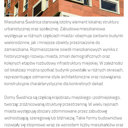
Mieszkania Świdnica stanowią istotny element lokalnej struktury
urbanistycznej oraz społecznej. Zabudowa mieszkaniowa
występuje w różnych częściach miasta i obejmuje zarówno budynki
wielorodzinne, jak i mniejsze obiekty przeznaczone do
zamieszkania. Rozmieszczenie osiedli mieszkaniowych wynika z
historycznego rozwoju miasta, zmian demograficznych oraz
kolejnych etapów rozbudowy infrastruktury miejskiej. W zależności
od lokalizacji można spotkać budynki powstałe w różnych okresach,
reprezentujące odmienne style architektoniczne oraz rozwiązania
konstrukcyjne charakterystyczne dla konkretnych dekad.
Domy Świdnica są częścią krajobrazu miejskiego i podmiejskiego,
tworząc zróżnicowaną strukturę przestrzenną. W wielu rejonach
miasta występują obszary zdominowane przez zabudowę
wolnostojącą, szeregową lub bliźniaczą. Takie formy budownictwa
rozwijały się stopniowo wraz ze wzrostem liczby mieszkańców oraz