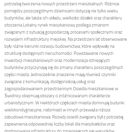
potrzebą tworzenia nowych przestrzeni mieszkalnych. Różnice
pomiędzy poszczególnymi dzielnicami dotyczą nie tylko wieku
budynków, ale także ich układu, wielkości działek oraz charakteru
otoczenia.Lokalny rynek mieszkaniowy podlega zmianom
związanym z sytuacją gospodarczą, procesami społecznymi oraz
rozwojem infrastruktury miejskiej. Na przestrzeni lat obserwowane
były różne kierunki rozwoju budownictwa, które wpływały na
strukturę dostępnych nieruchomości. Powstawanie nowych
inwestycji mieszkaniowych oraz modernizacja istniejących
budynków przyczyniają się do zmiany charakteru poszczególnych
części miasta. Jednocześnie znaczenie mają również czynniki
związane z komunikacją, dostępnością usług oraz
zagospodarowaniem przestrzennym.Osiedla mieszkaniowe w
Świdnicy obejmują obszary o zróżnicowanym charakterze
urbanistycznym. W niektórych częściach miasta dominują budynki
wielokondygnacyjne, natomiast w innych przeważa niższa
zabudowa mieszkaniowa. Rozwój osiedli związany był z potrzebą
zapewnienia odpowiedniej liczby lokali dla mieszkańców oraz
dostosowania infrastruktury do zmieniających się warunków