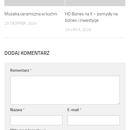
Mozaika ceramiczna w kuchni
HD Biznes na X – pomysły na
biznes i inwestycje
29 SIERPNIA, 2024
29 LIPCA, 2026
DODAJ KOMENTARZ
Komentarz
*
Nazwa
*
E-mail
*