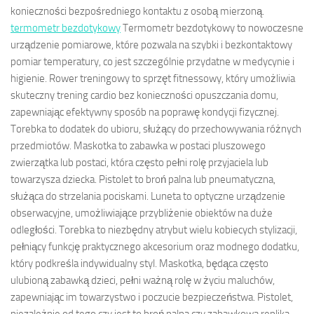
konieczności bezpośredniego kontaktu z osobą mierzoną.
termometr bezdotykowy
Termometr bezdotykowy to nowoczesne
urządzenie pomiarowe, które pozwala na szybki i bezkontaktowy
pomiar temperatury, co jest szczególnie przydatne w medycynie i
higienie. Rower treningowy to sprzęt fitnessowy, który umożliwia
skuteczny trening cardio bez konieczności opuszczania domu,
zapewniając efektywny sposób na poprawę kondycji fizycznej.
Torebka to dodatek do ubioru, służący do przechowywania różnych
przedmiotów. Maskotka to zabawka w postaci pluszowego
zwierzątka lub postaci, która często pełni rolę przyjaciela lub
towarzysza dziecka. Pistolet to broń palna lub pneumatyczna,
służąca do strzelania pociskami. Luneta to optyczne urządzenie
obserwacyjne, umożliwiające przybliżenie obiektów na duże
odległości. Torebka to niezbędny atrybut wielu kobiecych stylizacji,
pełniący funkcję praktycznego akcesorium oraz modnego dodatku,
który podkreśla indywidualny styl. Maskotka, będąca często
ulubioną zabawką dzieci, pełni ważną rolę w życiu maluchów,
zapewniając im towarzystwo i poczucie bezpieczeństwa. Pistolet,