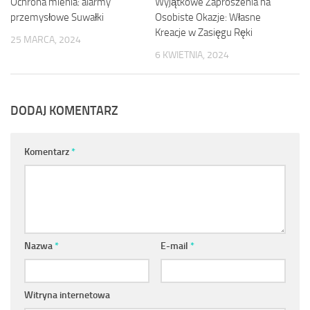
Ochrona mienia: alarmy
Wyjątkowe Zaproszenia na
przemysłowe Suwałki
Osobiste Okazje: Własne
Kreacje w Zasięgu Ręki
25 MARCA, 2024
6 KWIETNIA, 2024
DODAJ KOMENTARZ
Komentarz
*
Nazwa
*
E-mail
*
Witryna internetowa