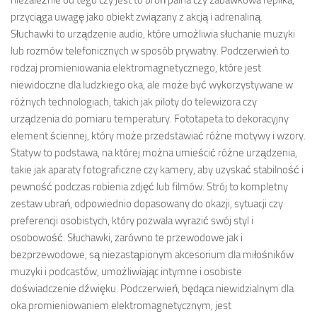
niezależnie od tego czy jest to broń palna czy zabawkowa replika,
przyciąga uwagę jako obiekt związany z akcją i adrenaliną.
Słuchawki to urządzenie audio, które umożliwia słuchanie muzyki
lub rozmów telefonicznych w sposób prywatny. Podczerwień to
rodzaj promieniowania elektromagnetycznego, które jest
niewidoczne dla ludzkiego oka, ale może być wykorzystywane w
różnych technologiach, takich jak piloty do telewizora czy
urządzenia do pomiaru temperatury. Fototapeta to dekoracyjny
element ściennej, który może przedstawiać różne motywy i wzory.
Statyw to podstawa, na której można umieścić różne urządzenia,
takie jak aparaty fotograficzne czy kamery, aby uzyskać stabilność i
pewność podczas robienia zdjęć lub filmów. Strój to kompletny
zestaw ubrań, odpowiednio dopasowany do okazji, sytuacji czy
preferencji osobistych, który pozwala wyrazić swój styl i
osobowość. Słuchawki, zarówno te przewodowe jak i
bezprzewodowe, są niezastąpionym akcesorium dla miłośników
muzyki i podcastów, umożliwiając intymne i osobiste
doświadczenie dźwięku. Podczerwień, będąca niewidzialnym dla
oka promieniowaniem elektromagnetycznym, jest