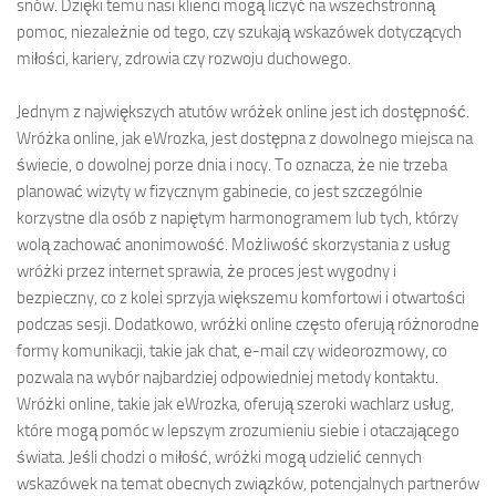
snów. Dzięki temu nasi klienci mogą liczyć na wszechstronną
pomoc, niezależnie od tego, czy szukają wskazówek dotyczących
miłości, kariery, zdrowia czy rozwoju duchowego.
Jednym z największych atutów wróżek online jest ich dostępność.
Wróżka online, jak eWrozka, jest dostępna z dowolnego miejsca na
świecie, o dowolnej porze dnia i nocy. To oznacza, że nie trzeba
planować wizyty w fizycznym gabinecie, co jest szczególnie
korzystne dla osób z napiętym harmonogramem lub tych, którzy
wolą zachować anonimowość. Możliwość skorzystania z usług
wróżki przez internet sprawia, że proces jest wygodny i
bezpieczny, co z kolei sprzyja większemu komfortowi i otwartości
podczas sesji. Dodatkowo, wróżki online często oferują różnorodne
formy komunikacji, takie jak chat, e-mail czy wideorozmowy, co
pozwala na wybór najbardziej odpowiedniej metody kontaktu.
Wróżki online, takie jak eWrozka, oferują szeroki wachlarz usług,
które mogą pomóc w lepszym zrozumieniu siebie i otaczającego
świata. Jeśli chodzi o miłość, wróżki mogą udzielić cennych
wskazówek na temat obecnych związków, potencjalnych partnerów