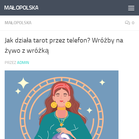
MAŁOPOLSKA
Skip to content
MAŁOPOLSKA
0
Jak działa tarot przez telefon? Wróżby na
żywo z wróżką
PRZEZ
ADMIN