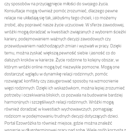
czy sposobów na przyciągnięcie miłości do swojego życia.
Konsultacje mogą również pomóc zrozumieć, dlaczego pewne
relacje nie układają się tak, jakbyśmy tego chcieli, i co możemy
zrobić, aby poprawić nasze życie uczuciowe. W sferze zawodowej,
wróżki mogą doradzać w kwestiach związanych z wyborem ścieżki
kariery, podejmowaniem ważnych decyzji zawodowych czy
przewidywaniem nadchodzących zmian i wyzwań w pracy. Dzięki
temu, można zyskać większą pewność siebie i jasność co do
dalszych kroków w karierze. Życie rodzinne to kolejny obszar, w
którym wróżki online mogą być niezwykle pomocne. Mogą one
dostarczyć wglądu w dynamikę relacji rodzinnych, pomóc
rozwiązać konflikty czy zasugerować sposoby na wzmocnienie
więzi rodzinnych. Dzięki ich wskazówkom, można lepiej zrozumieć
potrzeby i oczekiwania bliskich, co pozwala na budowanie bardziej
harmonijnych i szczęśliwych relacji rodzinnych. Wróżki mogą
również doradzać w kwestiach wychowawczych, pomagając
rodzicom w podejmowaniu trudnych decyzji dotyczących dzieci.
Portal Ezowróżka to również miejsce, gdzie można znaleźć
wsparcie w długoterminowej pracy nad sobą. Wiele osób korzysta z