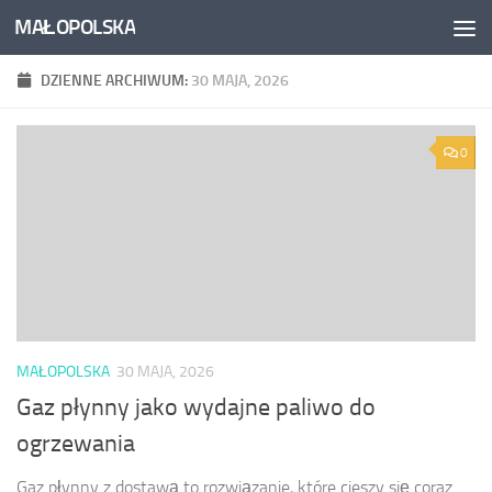
MAŁOPOLSKA
Skip to content
DZIENNE ARCHIWUM:
30 MAJA, 2026
0
MAŁOPOLSKA
30 MAJA, 2026
Gaz płynny jako wydajne paliwo do
ogrzewania
Gaz płynny z dostawą to rozwiązanie, które cieszy się coraz