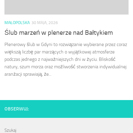
MAŁOPOLSKA
30 MAJA, 2026
Ślub marzeń w plenerze nad Bałtykiem
Plenerowy ślub w Gdyni to rozwiązanie wybierane przez coraz
większą liczbę par marzących o wyjątkowej atmosferze
podczas jednego z najważniejszych dni w życiu. Bliskość
natury, szum morza oraz możliwość stworzenia indywidualnej
aranżacji sprawiają, że...
OBSERWUJ:
Szukaj