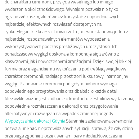
do charakteru ceremonii, przyjęcia weselnego lub innego
wydarzenia okolicznościowego. Wynajem pozwala nie tylko
ograniczyć koszty, ale również korzystać z najmodniejszych i
najbardziej efektownych rozwiązań dostępnych na
rynku.Eleganckie krzesła chiavari w Trójmieście stanowią jeden z
najbardziej rozpoznawalnych elementów wyposażenia
wykorzystywanych podczas prestiżowych uroczystości. Ich
ponadczasowy wygląd doskonale komponuje się zarówno z
klasycznymi, jak i nowoczesnymi aranżacjami. Dzięki swojej lekkiej
formie oraz eleganckiemu wykończeniu podkreślają wyjątkowy
charakter ceremonii, nadając przestrzeni luksusowy i harmonijny
wygląd.Planowanie ceremonii pod gołym niebem wymaga
odpowiedniego przygotowania oraz dbałości o każdy detal.
Niezwykle ważne jest zadbanie o komfort uczestników wydarzenia,
odpowiednie rozmieszczenie dekoracji oraz przygotowanie
alternatywnych rozwiązań na wypadek zmiennej pogody.
Wypożyczalnia dekoracji Gdynia
Starannie zaplanowana ceremonia
pozwala uniknąć nieprzewidzianych sytuacji i sprawia, że cały dzień
przebiega zgodnie z oczekiwaniami pary młodej.Nowoczesne