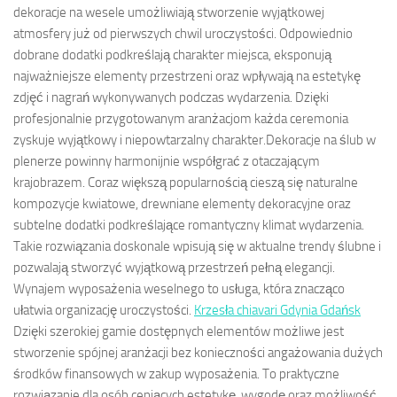
dekoracje na wesele umożliwiają stworzenie wyjątkowej
atmosfery już od pierwszych chwil uroczystości. Odpowiednio
dobrane dodatki podkreślają charakter miejsca, eksponują
najważniejsze elementy przestrzeni oraz wpływają na estetykę
zdjęć i nagrań wykonywanych podczas wydarzenia. Dzięki
profesjonalnie przygotowanym aranżacjom każda ceremonia
zyskuje wyjątkowy i niepowtarzalny charakter.Dekoracje na ślub w
plenerze powinny harmonijnie współgrać z otaczającym
krajobrazem. Coraz większą popularnością cieszą się naturalne
kompozycje kwiatowe, drewniane elementy dekoracyjne oraz
subtelne dodatki podkreślające romantyczny klimat wydarzenia.
Takie rozwiązania doskonale wpisują się w aktualne trendy ślubne i
pozwalają stworzyć wyjątkową przestrzeń pełną elegancji.
Wynajem wyposażenia weselnego to usługa, która znacząco
ułatwia organizację uroczystości.
Krzesła chiavari Gdynia Gdańsk
Dzięki szerokiej gamie dostępnych elementów możliwe jest
stworzenie spójnej aranżacji bez konieczności angażowania dużych
środków finansowych w zakup wyposażenia. To praktyczne
rozwiązanie dla osób ceniących estetykę, wygodę oraz możliwość