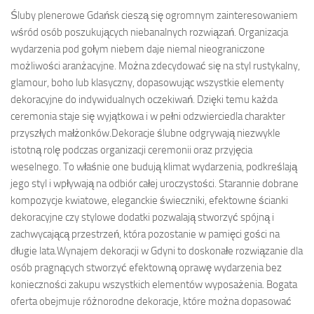
Śluby plenerowe Gdańsk cieszą się ogromnym zainteresowaniem
wśród osób poszukujących niebanalnych rozwiązań. Organizacja
wydarzenia pod gołym niebem daje niemal nieograniczone
możliwości aranżacyjne. Można zdecydować się na styl rustykalny,
glamour, boho lub klasyczny, dopasowując wszystkie elementy
dekoracyjne do indywidualnych oczekiwań. Dzięki temu każda
ceremonia staje się wyjątkowa i w pełni odzwierciedla charakter
przyszłych małżonków.Dekoracje ślubne odgrywają niezwykle
istotną rolę podczas organizacji ceremonii oraz przyjęcia
weselnego. To właśnie one budują klimat wydarzenia, podkreślają
jego styl i wpływają na odbiór całej uroczystości. Starannie dobrane
kompozycje kwiatowe, eleganckie świeczniki, efektowne ścianki
dekoracyjne czy stylowe dodatki pozwalają stworzyć spójną i
zachwycającą przestrzeń, która pozostanie w pamięci gości na
długie lata.Wynajem dekoracji w Gdyni to doskonałe rozwiązanie dla
osób pragnących stworzyć efektowną oprawę wydarzenia bez
konieczności zakupu wszystkich elementów wyposażenia. Bogata
oferta obejmuje różnorodne dekoracje, które można dopasować