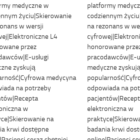
ormy medyczne w
platformy medyc
ennym życiu|Skierowanie
codziennym życiu
zonans w wersji
na rezonans w wer
ej|Elektroniczne L4
cyfrowej|Elektron
owane przez
honorowane prze
dawców|E-usługi
pracodawców|E-u
zne zyskują
medyczne zyskuj
arność|Cyfrowa medycyna
popularność|Cyf
iada na potrzeby
odpowiada na pot
ntów|Recepta
pacjentów|Recep
roniczna w
elektroniczna w
yce|Skierowanie na
praktyce|Skierow
ia krwi dostępne
badania krwi dos
|Pacjenci coraz chętniej
online|Pacjenci co