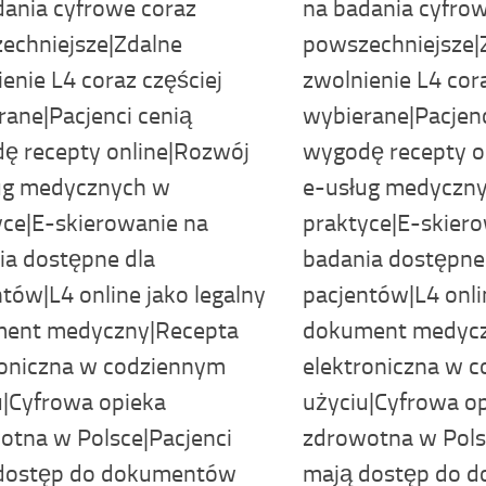
dania cyfrowe coraz
na badania cyfro
echniejsze|Zdalne
powszechniejsze|
enie L4 coraz częściej
zwolnienie L4 cor
rane|Pacjenci cenią
wybierane|Pacjenc
ę recepty online|Rozwój
wygodę recepty o
ug medycznych w
e-usług medyczn
yce|E-skierowanie na
praktyce|E-skier
ia dostępne dla
badania dostępne
tów|L4 online jako legalny
pacjentów|L4 onli
ent medyczny|Recepta
dokument medycz
roniczna w codziennym
elektroniczna w 
u|Cyfrowa opieka
użyciu|Cyfrowa o
otna w Polsce|Pacjenci
zdrowotna w Pols
dostęp do dokumentów
mają dostęp do 