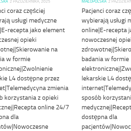
LSKA
2 PAŹDZIERNIKA, 2025
MAŁOPOLSKA
2 PAŹDZIERN
ci coraz częściej
Pacjenci coraz czę
rają usługi medyczne
wybierają usługi
|E-recepta jako element
online|E-recepta 
zesnej opieki
nowoczesnej opie
otnej|Skierowanie na
zdrowotnej|Skier
ia w formie
badania w formie
onicznej|Zwolnienie
elektronicznej|Zw
kie L4 dostępne przez
lekarskie L4 dost
net|Telemedycyna zmienia
internet|Telemed
 korzystania z opieki
sposób korzystani
znej|Recepta online 24/7
medycznej|Recept
pna dla
dostępna dla
ntów|Nowoczesne
pacjentów|Nowoc