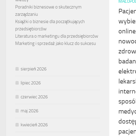
MAŁOPO
Poradniki biznesowe o skutecznym
Pacjen
zarządzaniu
wybie
Książki o biznesie dla początkujących
przedsiębiorców
online
Literatura o marketingu dla przedsiębiorców
nowoc
Marketing i sprzedaż jako klucz do sukcesu
zdrow
badan
sierpień 2026
elektr
lekars
lipiec 2026
inter
czerwiec 2026
sposób
medyc
maj 2026
dostę
kwiecień 2026
pacje