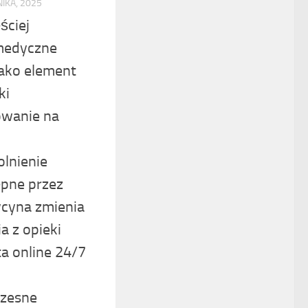
IKA, 2025
ściej
 medyczne
jako element
ki
owanie na
olnienie
ępne przez
ycyna zmienia
a z opieki
a online 24/7
zesne