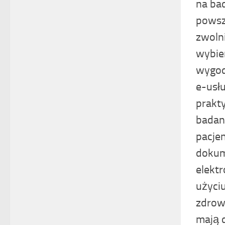
na ba
powsz
zwolni
wybie
wygod
e-usł
prakt
badan
pacjen
dokum
elekt
użyci
zdrow
mają 