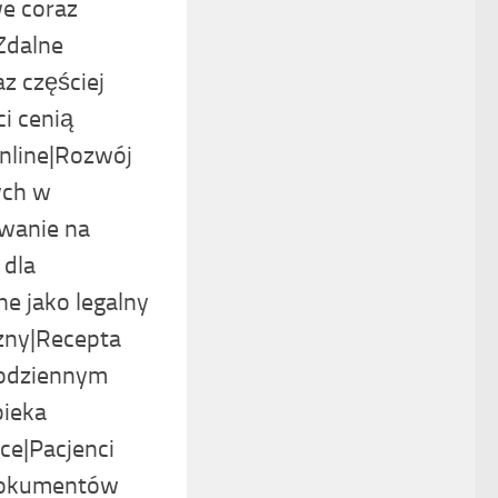
we coraz
Zdalne
az częściej
i cenią
nline|Rozwój
ych w
owanie na
 dla
ne jako legalny
ny|Recepta
codziennym
pieka
ce|Pacjenci
dokumentów