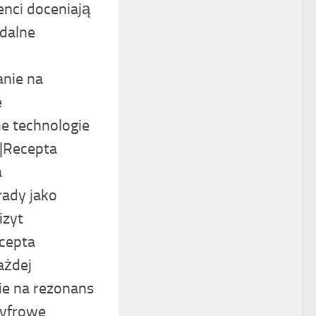
nci doceniają
dalne
anie na
e
e technologie
a|Recepta
a
ady jako
izyt
ecepta
ażdej
ie na rezonans
Cyfrowe