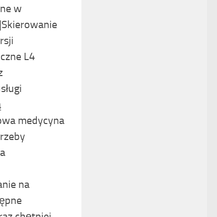
zne w
|Skierowanie
sji
iczne L4
z
sługi
ą
rowa medycyna
rzeby
ta
anie na
tępne
raz chętniej