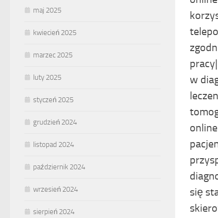
maj 2025
korzys
telepo
kwiecień 2025
zgodn
marzec 2025
pracy
luty 2025
w diag
lecze
styczeń 2025
tomog
grudzień 2024
online
pacje
listopad 2024
przys
październik 2024
diagn
wrzesień 2024
się st
skier
sierpień 2024