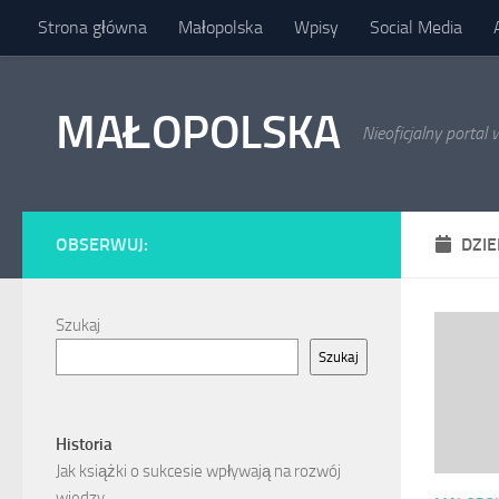
Strona główna
Małopolska
Wpisy
Social Media
Skip to content
MAŁOPOLSKA
Nieoficjalny porta
OBSERWUJ:
DZI
Szukaj
Szukaj
Historia
Jak książki o sukcesie wpływają na rozwój
wiedzy