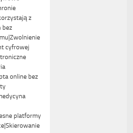
hronie
korzystają z
 bez
mu|Zwolnienie
nt cyfrowej
ktroniczne
ia
ta online bez
ty
emedycyna
esne platformy
e|Skierowanie