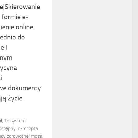
e|Skierowanie
 formie e-
enie online
ednio do
e i
dnym
dycyna
i
owe dokumenty
ją życie
ił, że system
dostępny. e-recepta
ocy zdrowotnej mogą