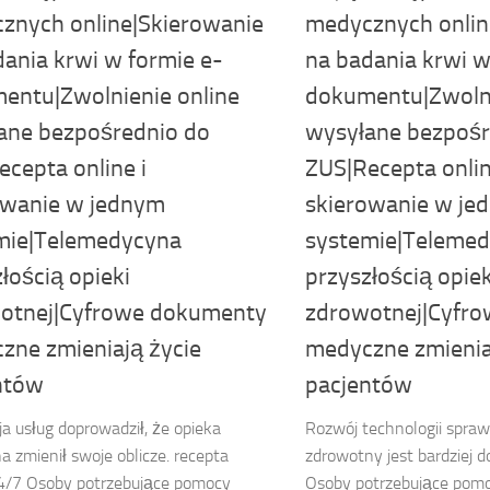
znych online|Skierowanie
medycznych onlin
dania krwi w formie e-
na badania krwi w
entu|Zwolnienie online
dokumentu|Zwolni
ane bezpośrednio do
wysyłane bezpośr
cepta online i
ZUS|Recepta onlin
owanie w jednym
skierowanie w je
mie|Telemedycyna
systemie|Teleme
łością opieki
przyszłością opiek
otnej|Cyfrowe dokumenty
zdrowotnej|Cyfr
zne zmieniają życie
medyczne zmienia
ntów
pacjentów
ja usług doprowadził, że opieka
Rozwój technologii spraw
 zmienił swoje oblicze. recepta
zdrowotny jest bardziej 
24/7 Osoby potrzebujące pomocy
Osoby potrzebujące pom