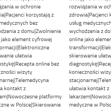
ązania w ochronie
rozwiązania w oc
a|Pacjenci korzystają z
zdrowia|Pacjenci 
 medycznych bez
usług medycznych
dzenia z domu|Zwolnienie
wychodzenia z do
 jako element cyfrowej
online jako eleme
ormacji|Elektroniczne
transformacji|Ele
owanie ułatwia
skierowanie ułatw
ostykę|Recepta online bez
diagnostykę|Recep
czności wizyty
konieczności wizy
onarnej|Telemedycyna
stacjonarnej|Tel
a kontakt z
ułatwia kontakt z
zem|Nowoczesne platformy
lekarzem|Nowocz
zne w Polsce|Skierowanie
medyczne w Polsc