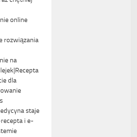
nie online
 rozwiązania
nie na
lejek|Recepta
ie dla
rowanie
s
edycyna staje
recepta i e-
stemie