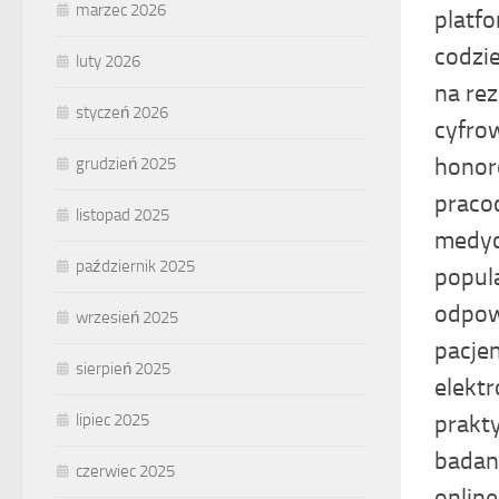
marzec 2026
platf
codzi
luty 2026
na re
styczeń 2026
cyfrow
honor
grudzień 2025
praco
listopad 2025
medyc
październik 2025
popul
odpow
wrzesień 2025
pacje
sierpień 2025
elekt
prakt
lipiec 2025
badan
czerwiec 2025
online