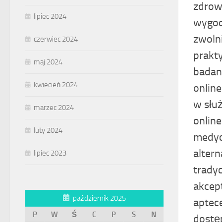
zdrow
lipiec 2024
wygod
zwoln
czerwiec 2024
prakt
maj 2024
badan
kwiecień 2024
onlin
w słu
marzec 2024
online
luty 2024
medyc
altern
lipiec 2023
trady
akcep
październik 2025
aptec
P
W
Ś
C
P
S
N
dostę