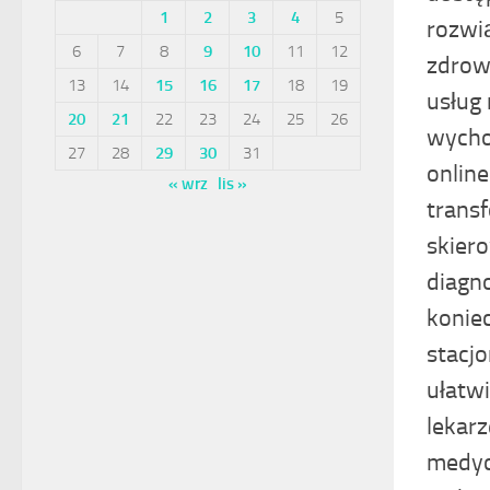
1
2
3
4
5
rozwi
6
7
8
9
10
11
12
zdrowi
13
14
15
16
17
18
19
usług
20
21
22
23
24
25
26
wycho
27
28
29
30
31
online
« wrz
lis »
transf
skier
diagn
konie
stacj
ułatwi
lekar
medyc