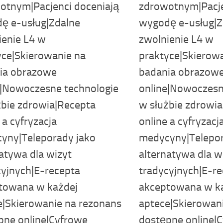
otnym|Pacjenci doceniają
zdrowotnym|Pacje
ę e-usług|Zdalne
wygodę e-usług|Z
ienie L4 w
zwolnienie L4 w
yce|Skierowanie na
praktyce|Skierow
ia obrazowe
badania obrazow
e|Nowoczesne technologie
online|Nowoczesn
żbie zdrowia|Recepta
w służbie zdrowi
 a cyfryzacja
online a cyfryzacj
yny|Teleporady jako
medycyny|Telepor
atywa dla wizyt
alternatywa dla w
cyjnych|E-recepta
tradycyjnych|E-r
towana w każdej
akceptowana w k
e|Skierowanie na rezonans
aptece|Skierowan
pne online|Cyfrowe
dostępne online|