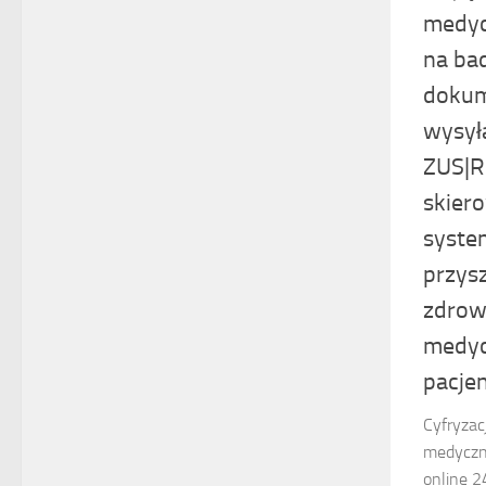
medyc
na ba
dokum
wysył
ZUS|Re
skier
syste
przysz
zdrow
medyc
pacje
Cyfryzac
medyczna
online 