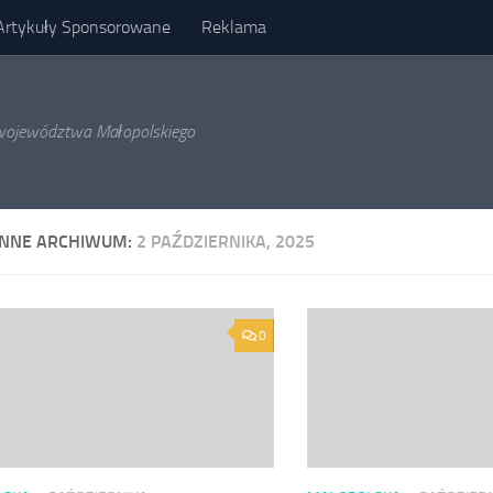
Artykuły Sponsorowane
Reklama
l województwa Małopolskiego
ENNE ARCHIWUM:
2 PAŹDZIERNIKA, 2025
0