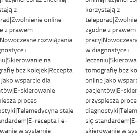
tają z
korzystają z
rad|Zwolnienie online
teleporad|Zwolnie
e z prawem
zgodne z prawem
|Nowoczesne rozwiązania
pracy|Nowoczesne
nostyce i
w diagnostyce i
niu|Skierowanie na
leczeniu|Skierowa
rafię bez kolejek|Recepta
tomografię bez ko
 jako wsparcie dla
online jako wsparc
ntów|E-skierowanie
pacjentów|E-skie
piesza proces
przyspiesza proce
ostyki|Telemedycyna staje
diagnostyki|Telem
andardem|E-recepta i e-
się standardem|E-
owanie w systemie
skierowanie w sy