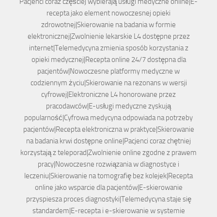
Pacjenci coraz częściej wybierają usługi medyczne online|E-
recepta jako element nowoczesnej opieki
zdrowotnej|Skierowanie na badania w formie
elektronicznej|Zwolnienie lekarskie L4 dostępne przez
internet|Telemedycyna zmienia sposób korzystania z
opieki medycznej|Recepta online 24/7 dostępna dla
pacjentów|Nowoczesne platformy medyczne w
codziennym życiu|Skierowanie na rezonans w wersji
cyfrowej|Elektroniczne L4 honorowane przez
pracodawców|E-usługi medyczne zyskują
popularność|Cyfrowa medycyna odpowiada na potrzeby
pacjentów|Recepta elektroniczna w praktyce|Skierowanie
na badania krwi dostępne online|Pacjenci coraz chętniej
korzystają z teleporad|Zwolnienie online zgodne z prawem
pracy|Nowoczesne rozwiązania w diagnostyce i
leczeniu|Skierowanie na tomografię bez kolejek|Recepta
online jako wsparcie dla pacjentów|E-skierowanie
przyspiesza proces diagnostyki|Telemedycyna staje się
standardem|E-recepta i e-skierowanie w systemie