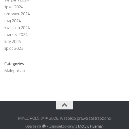
lipiec 2024
czerwiec 2024
maj 2024
kwiecień 2024
marzec 2024
luty 2024
lipiec 2023
Categories
Małopolska
MAŁOPOLSKA © 2026. Wszelkie prawa zastrzeżone
Oparte na
- Zaprojektowany z
Motyw Hueman