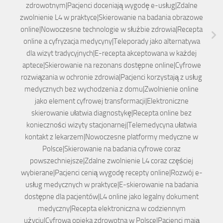
zdrowotnym|Pacjenci doceniają wygodę e-usług|Zdalne
zwolnienie L4 w praktyce|Skierowanie na badania obrazowe
online|Nowoczesne technologie w służbie zdrowia|Recepta
online a cyfryzacja medycyny|Teleporady jako alternatywa
dla wizyt tradycyjnych|E-recepta akceptowana w każdej
aptece|Skierowanie na rezonans dostępne online|Cyfrowe
rozwiązania w ochronie zdrowia|Pacjenci korzystają z usług
medycznych bez wychodzenia z domu|Zwolnienie online
jako element cyfrowej transformacji|Elektroniczne
skierowanie ułatwia diagnostykę|Recepta online bez
konieczności wizyty stacjonarnej|Telemedycyna ułatwia
kontakt z lekarzem|Nowoczesne platformy medyczne w
Polsce|Skierowanie na badania cyfrowe coraz
powszechniejsze|Zdalne zwolnienie L4 coraz częściej
wybierane|Pacjenci cenią wygodę recepty online|Rozwój e-
usług medycznych w praktyce|E-skierowanie na badania
dostępne dla pacjentów|L4 online jako legalny dokument
medyczny|Recepta elektroniczna w codziennym
użyciu|Cyfrowa opieka zdrowotna w Polsce|Pacjenci mają