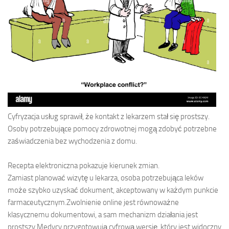
Cyfryzacja usług sprawił, że kontakt z lekarzem stał się prostszy.
Osoby potrzebujące pomocy zdrowotnej mogą zdobyć potrzebne
zaświadczenia bez wychodzenia z domu.
Recepta elektroniczna pokazuje kierunek zmian.
Zamiast planować wizytę u lekarza, osoba potrzebująca leków
może szybko uzyskać dokument, akceptowany w każdym punkcie
farmaceutycznym.Zwolnienie online jest równoważne
klasycznemu dokumentowi, a sam mechanizm działania jest
prostszy Medycy przygotowują cyfrową wersję, który jest widoczny