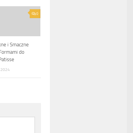
0
kne i Smaczne
 Formami do
Patisse
 2024