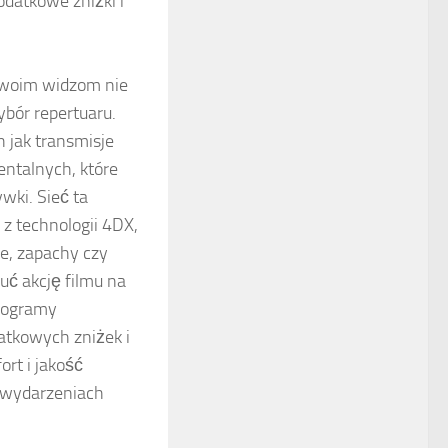
odatkowe zniżki i
 swoim widzom nie
ybór repertuaru.
 jak transmisje
ntalnych, które
ki. Sieć ta
z technologii 4DX,
je, zapachy czy
ć akcję filmu na
programy
datkowych zniżek i
rt i jakość
w wydarzeniach