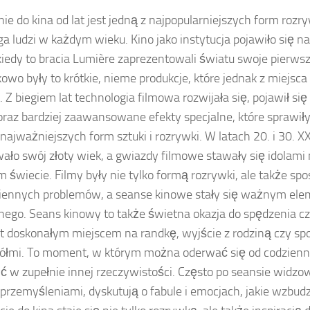
ie do kina od lat jest jedną z najpopularniejszych form rozry
ga ludzi w każdym wieku. Kino jako instytucja pojawiło się na
kiedy to bracia Lumière zaprezentowali światu swoje pierwsz
owo były to krótkie, nieme produkcje, które jednak z miejsca
 Z biegiem lat technologia filmowa rozwijała się, pojawił się 
oraz bardziej zaawansowane efekty specjalne, które sprawiły,
 najważniejszych form sztuki i rozrywki. W latach 20. i 30. X
ało swój złoty wiek, a gwiazdy filmowe stawały się idolam
m świecie. Filmy były nie tylko formą rozrywki, ale także s
iennych problemów, a seanse kinowe stały się ważnym el
nego. Seans kinowy to także świetna okazja do spędzenia cza
st doskonałym miejscem na randkę, wyjście z rodziną czy spo
iółmi. To moment, w którym można oderwać się od codzienn
ć w zupełnie innej rzeczywistości. Często po seansie widzow
przemyśleniami, dyskutują o fabule i emocjach, jakie wzbudzi