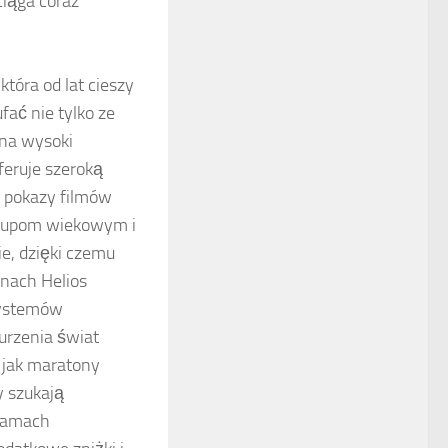
ciąga coraz
która od lat cieszy
ać nie tylko ze
 na wysoki
feruje szeroką
 pokazy filmów
grupom wiekowym i
e, dzięki czemu
inach Helios
systemów
urzenia świat
 jak maratony
y szukają
gramach