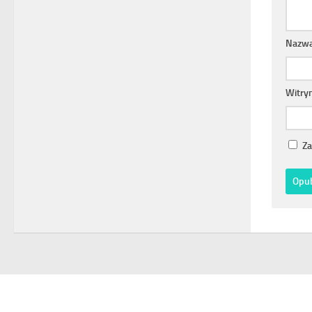
Nazw
Witry
Za