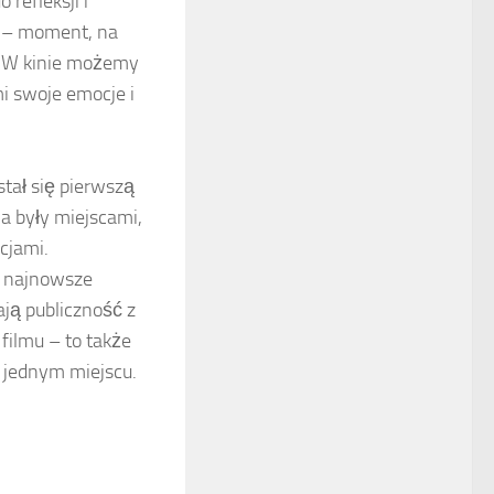
 refleksji i
u – moment, na
W kinie możemy
mi swoje emocje i
stał się pierwszą
a były miejscami,
ocjami.
o najnowsze
ają publiczność z
filmu – to także
w jednym miejscu.