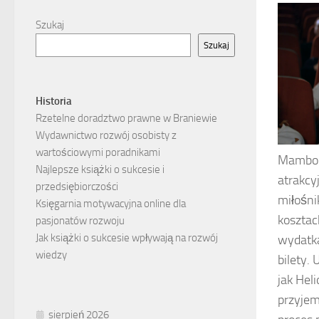
Szukaj
Szukaj
Historia
Rzetelne doradztwo prawne w Braniewie
Wydawnictwo rozwój osobisty z
wartościowymi poradnikami
Mambon 
Najlepsze książki o sukcesie i
atrakcy
przedsiębiorczości
miłośni
Księgarnia motywacyjna online dla
kosztac
pasjonatów rozwoju
Jak książki o sukcesie wpływają na rozwój
wydatka
wiedzy
bilety.
jak Heli
przyjem
sierpień 2026