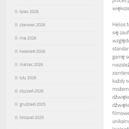
proces 
większ
lipiec 2026
Helios 
czerwiec 2026
się zau
maj 2026
względu
standar
kwiecień 2026
gamę se
niezale
marzec 2026
zainter
luty 2026
każdy s
możemy 
styczeń 2026
dźwięko
grudzień 2025
dźwiękó
filmowe
listopad 2025
unikal