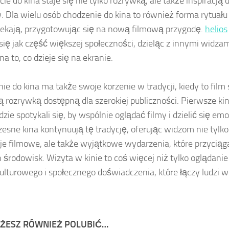
ie do kina staje się nie tylko rozrywką, ale także inspiracją do
 Dla wielu osób chodzenie do kina to również forma rytuał
zekają, przygotowując się na nową filmową przygodę.
helios
się jak część większej społeczności, dzieląc z innymi widza
na to, co dzieje się na ekranie.
ie do kina ma także swoje korzenie w tradycji, kiedy to film 
rozrywką dostępną dla szerokiej publiczności. Pierwsze kin
dzie spotykali się, by wspólnie oglądać filmy i dzielić się em
esne kina kontynuują tę tradycję, oferując widzom nie tylk
je filmowe, ale także wyjątkowe wydarzenia, które przyciąg
 środowisk. Wizyta w kinie to coś więcej niż tylko oglądanie 
ulturowego i społecznego doświadczenia, które łączy ludzi 
ŻESZ RÓWNIEŻ POLUBIĆ…