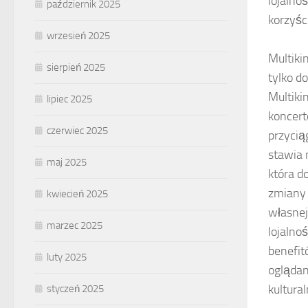
lojalno
październik 2025
korzyści
wrzesień 2025
Multiki
sierpień 2025
tylko d
Multiki
lipiec 2025
koncert
czerwiec 2025
przycią
stawia 
maj 2025
która d
zmiany 
kwiecień 2025
własnej
marzec 2025
lojalno
benefit
luty 2025
oglądan
kultura
styczeń 2025