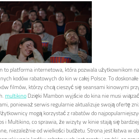
to platforma internetowa, która pozwala użytkownikom na
jnych kodów rabatowych do kin w całej Polsce. To doskonałe
ków filmów, którzy chcą cieszyć się seansami kinowymi prz
h.
multikino
Dzięki Mambon wyjście do kina nie musi wiązać
mi, ponieważ serwis regularnie aktualizuje swoją ofertę zni
 Użytkownicy mogą korzystać z rabatów do najpopularniejszych
os i Multikino, co sprawia, że wizyty w kinie stają się bardzie
ne, niezależnie od wielkości budżetu. Strona jest łatwa w ob