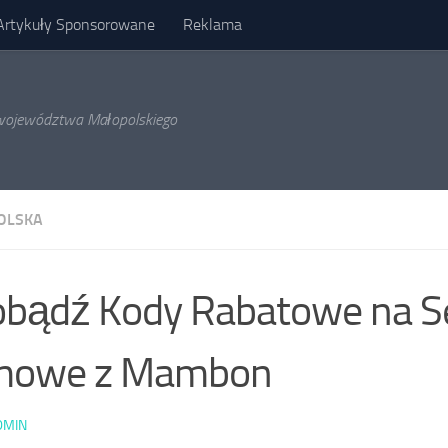
Artykuły Sponsorowane
Reklama
l województwa Małopolskiego
OLSKA
obądź Kody Rabatowe na S
lmowe z Mambon
DMIN