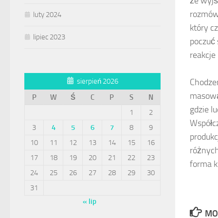
że wyjśc
rozmów.
luty 2024
który c
lipiec 2023
poczuć 
reakcje 
Chodzen
sierpień 2026
masową 
P
W
Ś
C
P
S
N
gdzie lu
1
2
Współcz
3
4
5
6
7
8
9
produkc
10
11
12
13
14
15
16
różnych
17
18
19
20
21
22
23
forma k
24
25
26
27
28
29
30
31
« lip
MO