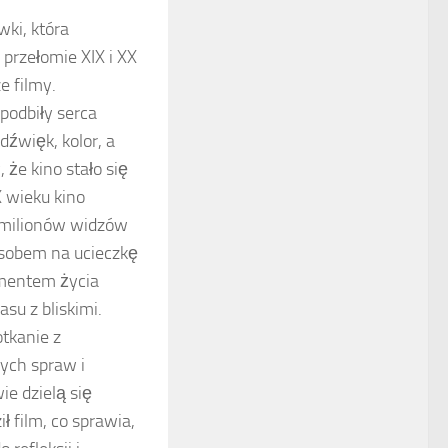
wki, która
 przełomie XIX i XX
e filmy.
 podbiły serca
dźwięk, kolor, a
 że kino stało się
X wieku kino
i milionów widzów
posobem na ucieczkę
ementem życia
su z bliskimi.
tkanie z
ych spraw i
ie dzielą się
ł film, co sprawia,