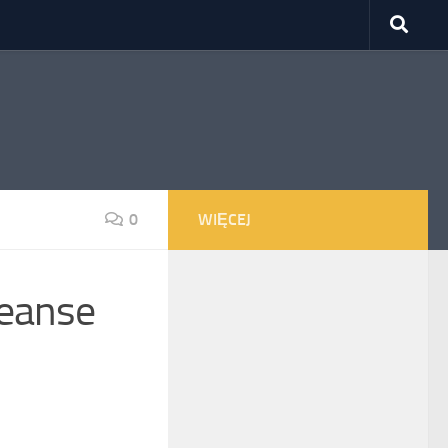
0
WIĘCEJ
eanse