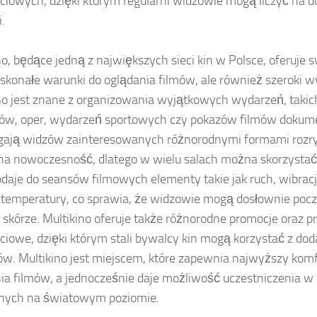
ściowych, dzięki którym regularni widzowie mogą liczyć na d
.
no, będące jedną z największych sieci kin w Polsce, oferuje
oskonałe warunki do oglądania filmów, ale również szeroki w
no jest znane z organizowania wyjątkowych wydarzeń, takich
ów, oper, wydarzeń sportowych czy pokazów filmów dokume
gają widzów zainteresowanych różnorodnymi formami rozryw
na nowoczesność, dlatego w wielu salach można skorzystać 
odaje do seansów filmowych elementy takie jak ruch, wibrac
temperatury, co sprawia, że widzowie mogą dosłownie poczu
 skórze. Multikino oferuje także różnorodne promocje oraz 
ściowe, dzięki którym stali bywalcy kin mogą korzystać z do
ów. Multikino jest miejscem, które zapewnia najwyższy komfo
ia filmów, a jednocześnie daje możliwość uczestniczenia 
lnych na światowym poziomie.