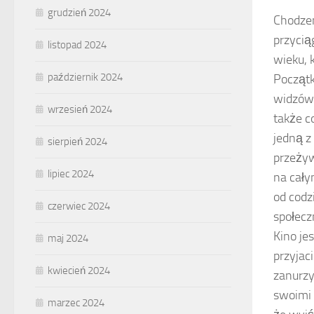
grudzień 2024
Chodzen
przycią
listopad 2024
wieku, 
październik 2024
Początk
widzów.
wrzesień 2024
także c
jedną z
sierpień 2024
przeżyw
lipiec 2024
na cały
od codz
czerwiec 2024
społecz
Kino je
maj 2024
przyjac
kwiecień 2024
zanurzy
swoimi 
marzec 2024