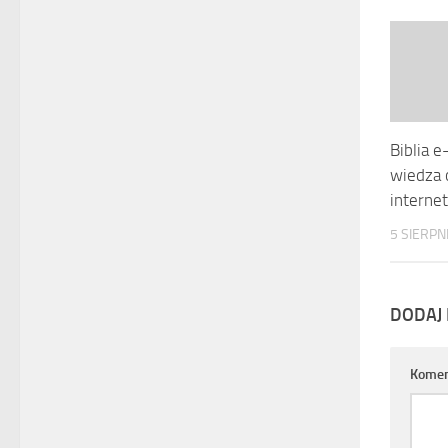
Biblia 
wiedza 
interne
5 SIERPN
DODAJ
Komen