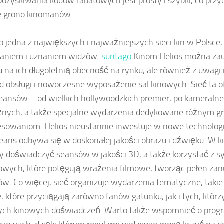
pozyskiwania kodów rabatowych jest prosty i szybki, co przy
e grono kinomanów.
to jedna z największych i najważniejszych sieci kin w Polsce, 
faniem i uznaniem widzów.
suntago
Kinom Helios można zauf
 na ich długoletnią obecność na rynku, ale również z uwagi
d obsługi i nowoczesne wyposażenie sal kinowych. Sieć ta o
ansów – od wielkich hollywoodzkich premier, po kameralne
żnych, a także specjalne wydarzenia dedykowane różnym 
esowaniom. Helios nieustannie inwestuje w nowe technologi
eans odbywa się w doskonałej jakości obrazu i dźwięku. W k
doświadczyć seansów w jakości 3D, a także korzystać z 
wych, które potęgują wrażenia filmowe, tworząc pełen zan
w. Co więcej, sieć organizuje wydarzenia tematyczne, takie
, które przyciągają zarówno fanów gatunku, jak i tych, którz
nych kinowych doświadczeń. Warto także wspomnieć o pro