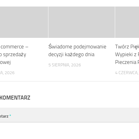
e-commerce –
Świadome podejmowanie
Twórz Pię
o sprzedaży
decyzji każdego dnia
Wypieki z
towej
Pieczenia 
5 SIERPNIA, 2026
IA, 2026
4 CZERWCA,
 KOMENTARZ
tarz
*