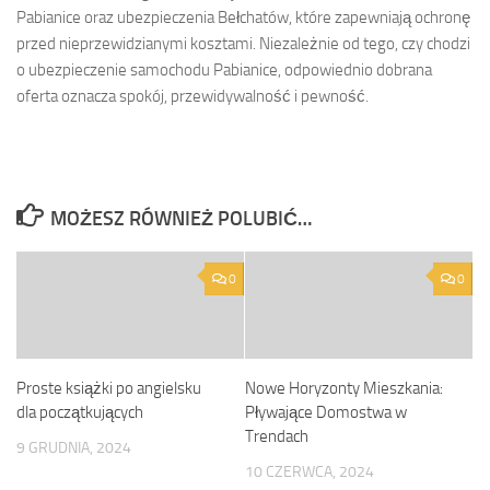
Pabianice oraz ubezpieczenia Bełchatów, które zapewniają ochronę
przed nieprzewidzianymi kosztami. Niezależnie od tego, czy chodzi
o ubezpieczenie samochodu Pabianice, odpowiednio dobrana
oferta oznacza spokój, przewidywalność i pewność.
MOŻESZ RÓWNIEŻ POLUBIĆ…
0
0
Proste książki po angielsku
Nowe Horyzonty Mieszkania:
dla początkujących
Pływające Domostwa w
Trendach
9 GRUDNIA, 2024
10 CZERWCA, 2024