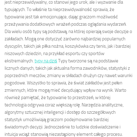
jest nieprzewidywalny, co stanowi jego urok, ale i wyzwanie dla
typujących. To właśnie ta nieprzewidywalność sprawia, że
typowanie jest tak emocjonujące, dając graczom możliwość
przeżywania dodatkowych wrażeń podczas oglądania wydarzeń.
Dla wielu osób typy są podstawą, na której opierają swoje decyzje o
zakładach. Mogą one dotyczyć zarówno najbardziej popularnych
dyscyplin, takich jak piłka nożna, koszykówka czy tenis, jak i bardziej
niszowych dziedzin, na przykład esportu czy sportów
ekstremalnych.
typy na dziś
Typy tworzone są na podstawie
licznych danych, takich jak aktualna forma zawodników, statystyki z
poprzednich meczów, zmiany w składach drużyn czy nawet warunki
pogodowe. Wszystko to sprawia, że świat zakładów jest pełen
zmiennych, które mogą mieć decydujący wpływ na wynik. Warto
również pamiętać, że typowanie to przestrzeń, w której
technologia odgrywa coraz większą rolę. Narzędzia analityczne,
algorytmy sztucznej inteligencji i dostęp do szczegółowych
statystyk umożliwiają graczom podejmowanie bardziej
świadomych decyzji. Jednocześnie to ludzkie doświadczenie i
intuicja wciąż stanowią niezastąpiony element całego procesu.