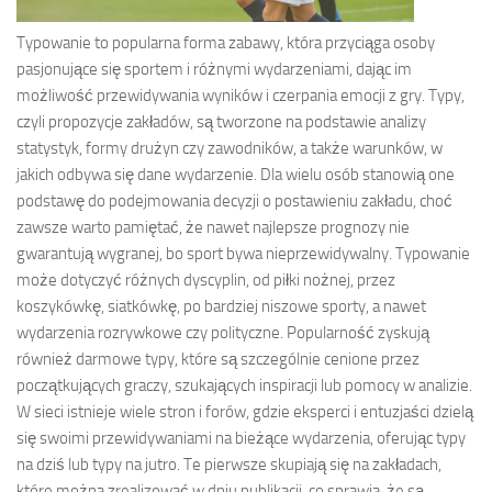
Typowanie to popularna forma zabawy, która przyciąga osoby
pasjonujące się sportem i różnymi wydarzeniami, dając im
możliwość przewidywania wyników i czerpania emocji z gry. Typy,
czyli propozycje zakładów, są tworzone na podstawie analizy
statystyk, formy drużyn czy zawodników, a także warunków, w
jakich odbywa się dane wydarzenie. Dla wielu osób stanowią one
podstawę do podejmowania decyzji o postawieniu zakładu, choć
zawsze warto pamiętać, że nawet najlepsze prognozy nie
gwarantują wygranej, bo sport bywa nieprzewidywalny. Typowanie
może dotyczyć różnych dyscyplin, od piłki nożnej, przez
koszykówkę, siatkówkę, po bardziej niszowe sporty, a nawet
wydarzenia rozrywkowe czy polityczne. Popularność zyskują
również darmowe typy, które są szczególnie cenione przez
początkujących graczy, szukających inspiracji lub pomocy w analizie.
W sieci istnieje wiele stron i forów, gdzie eksperci i entuzjaści dzielą
się swoimi przewidywaniami na bieżące wydarzenia, oferując typy
na dziś lub typy na jutro. Te pierwsze skupiają się na zakładach,
które można zrealizować w dniu publikacji, co sprawia, że są