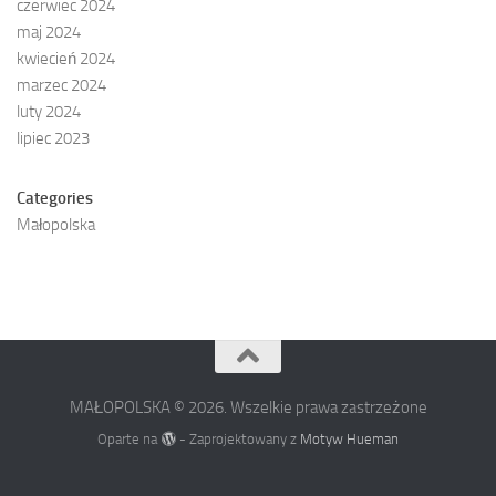
czerwiec 2024
maj 2024
kwiecień 2024
marzec 2024
luty 2024
lipiec 2023
Categories
Małopolska
MAŁOPOLSKA © 2026. Wszelkie prawa zastrzeżone
Oparte na
- Zaprojektowany z
Motyw Hueman