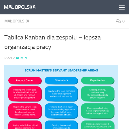
MAŁOPOLSKA
Skip to content
MAŁOPOLSKA
0
Tablica Kanban dla zespołu – lepsza
organizacja pracy
PRZEZ
ADMIN