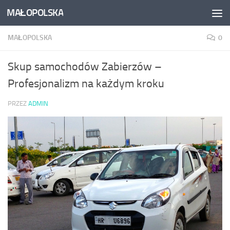
MAŁOPOLSKA
Skip to content
MAŁOPOLSKA
0
Skup samochodów Zabierzów –
Profesjonalizm na każdym kroku
PRZEZ
ADMIN