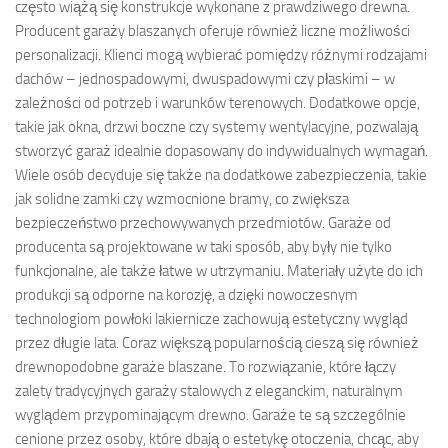
często wiążą się konstrukcje wykonane z prawdziwego drewna.
Producent garaży blaszanych oferuje również liczne możliwości
personalizacji. Klienci mogą wybierać pomiędzy różnymi rodzajami
dachów – jednospadowymi, dwuspadowymi czy płaskimi – w
zależności od potrzeb i warunków terenowych. Dodatkowe opcje,
takie jak okna, drzwi boczne czy systemy wentylacyjne, pozwalają
stworzyć garaż idealnie dopasowany do indywidualnych wymagań.
Wiele osób decyduje się także na dodatkowe zabezpieczenia, takie
jak solidne zamki czy wzmocnione bramy, co zwiększa
bezpieczeństwo przechowywanych przedmiotów. Garaże od
producenta są projektowane w taki sposób, aby były nie tylko
funkcjonalne, ale także łatwe w utrzymaniu. Materiały użyte do ich
produkcji są odporne na korozję, a dzięki nowoczesnym
technologiom powłoki lakiernicze zachowują estetyczny wygląd
przez długie lata. Coraz większą popularnością cieszą się również
drewnopodobne garaże blaszane. To rozwiązanie, które łączy
zalety tradycyjnych garaży stalowych z eleganckim, naturalnym
wyglądem przypominającym drewno. Garaże te są szczególnie
cenione przez osoby, które dbają o estetykę otoczenia, chcąc, aby