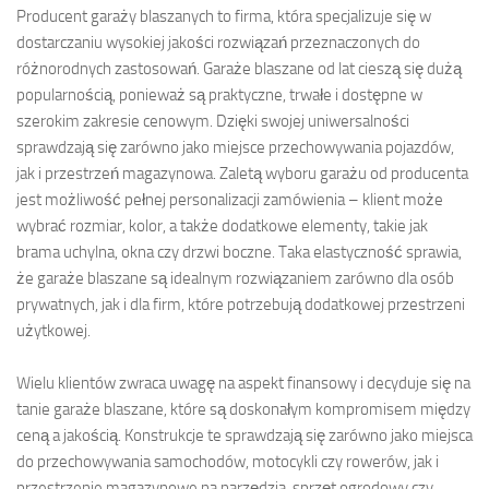
Producent garaży blaszanych to firma, która specjalizuje się w
dostarczaniu wysokiej jakości rozwiązań przeznaczonych do
różnorodnych zastosowań. Garaże blaszane od lat cieszą się dużą
popularnością, ponieważ są praktyczne, trwałe i dostępne w
szerokim zakresie cenowym. Dzięki swojej uniwersalności
sprawdzają się zarówno jako miejsce przechowywania pojazdów,
jak i przestrzeń magazynowa. Zaletą wyboru garażu od producenta
jest możliwość pełnej personalizacji zamówienia – klient może
wybrać rozmiar, kolor, a także dodatkowe elementy, takie jak
brama uchylna, okna czy drzwi boczne. Taka elastyczność sprawia,
że garaże blaszane są idealnym rozwiązaniem zarówno dla osób
prywatnych, jak i dla firm, które potrzebują dodatkowej przestrzeni
użytkowej.
Wielu klientów zwraca uwagę na aspekt finansowy i decyduje się na
tanie garaże blaszane, które są doskonałym kompromisem między
ceną a jakością. Konstrukcje te sprawdzają się zarówno jako miejsca
do przechowywania samochodów, motocykli czy rowerów, jak i
przestrzenie magazynowe na narzędzia, sprzęt ogrodowy czy