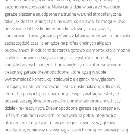
sezonowe wyposażenie. Niska cena idzie w parze z trwałością –
garaże blaszane są odporne na trudne warunki atmosferyczne,
takie jak deszcz, śnieg czy silny wiatr, co sprawia, że mogą służyć
przez wiele lat bez konieczności kosztownych napraw czy
konserwacji. Tanie garaże są również łatwe w montażu, co pozwala
zaoszczędzić czas i pieniądze na profesjonalnych ekipach
budowlanych. Producent dostarcza gotowe elementy, które można
szybko i sprawnie złożyć na miejscu, często bez potrzeby
specjalistycznych narzędzi. Coraz większym zainteresowaniem
cieszą się garaże drewnopodobne, które łączą w sobie
wytrzymałość konstrukcji stalowej z eleganckim wyglądem
imitującym naturalne drewno. Jest to doskonała opcja dla osób,
które chcą, aby ich garaż harmonijnie wpisywał się w estetykę
posesji, szczególnie w przypadku domów jednorodzinnych czy
działek rekreacyjnych. Drewnopodobne garaże są dostępne w
różnych kolorach i wzorach, co pozwala na pełną integrację z
otoczeniem. Tego typu rozwiązanie jest również wyjątkowo
praktyczne, ponieważ nie wymaga czasochłonnej konserwacji, jaką