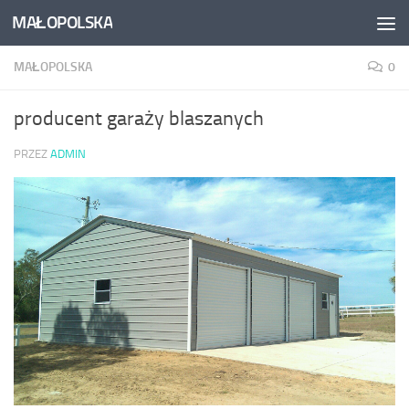
MAŁOPOLSKA
Skip to content
MAŁOPOLSKA
0
producent garaży blaszanych
PRZEZ
ADMIN