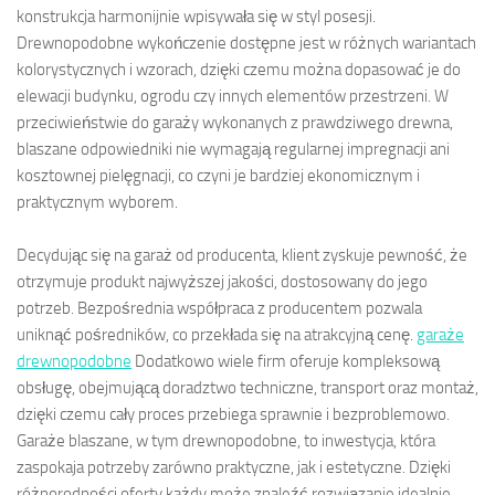
konstrukcja harmonijnie wpisywała się w styl posesji.
Drewnopodobne wykończenie dostępne jest w różnych wariantach
kolorystycznych i wzorach, dzięki czemu można dopasować je do
elewacji budynku, ogrodu czy innych elementów przestrzeni. W
przeciwieństwie do garaży wykonanych z prawdziwego drewna,
blaszane odpowiedniki nie wymagają regularnej impregnacji ani
kosztownej pielęgnacji, co czyni je bardziej ekonomicznym i
praktycznym wyborem.
Decydując się na garaż od producenta, klient zyskuje pewność, że
otrzymuje produkt najwyższej jakości, dostosowany do jego
potrzeb. Bezpośrednia współpraca z producentem pozwala
uniknąć pośredników, co przekłada się na atrakcyjną cenę.
garaże
drewnopodobne
Dodatkowo wiele firm oferuje kompleksową
obsługę, obejmującą doradztwo techniczne, transport oraz montaż,
dzięki czemu cały proces przebiega sprawnie i bezproblemowo.
Garaże blaszane, w tym drewnopodobne, to inwestycja, która
zaspokaja potrzeby zarówno praktyczne, jak i estetyczne. Dzięki
różnorodności oferty każdy może znaleźć rozwiązanie idealnie