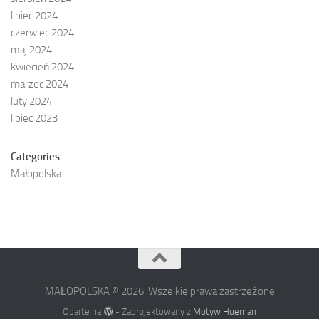
lipiec 2024
czerwiec 2024
maj 2024
kwiecień 2024
marzec 2024
luty 2024
lipiec 2023
Categories
Małopolska
MAŁOPOLSKA © 2026. Wszelkie prawa zastrzeżone
Oparte na
- Zaprojektowany z
Motyw Hueman