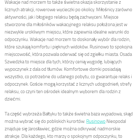
Wakacje nad morzem to także świetna okazja skorzystanie z
licznych atrakcji, rowerowe wycieczki po okolicy. Miłośnicy zarówno
aktywności, jak i błogiego relaksu będą zachwyceni. Miejsce
stworzone dla miłośników wakacyjnego relaksu położona jest w
niezwykle urokliwym miejscu, które zapewnia idealne warunki do
odpoczynku. Wakacje nad morzem to doskonały wybór dla rodzin,
które szukają komfortu i pięknych widoków. Rusinowo to spokojna
miejscowość, która pozwala oderwać się od zgiełku miasta. Osada
Szwedzka to miejsce dla tych, którzy cenią wygodę, lubiących
wypoczynek z dala od tłumów. Komfortowe domki posiadają
wszystko, co potrzebne do udanego pobytu, co gwarantuje relaks i
odpoczynek. Goście mogą korzystać z licznych udogodnień, strefy
relaksu, co czyni ten ośrodek idealnym wyborem dla rodzin z
dziećmi.
Ta część wybrzeża Bałtyku to także świetna baza wypadowa, skąd
można wybrać się do pobliskich kurortów.
Rusinowo
Nieopodal
znajduje się Jarosławiec, gdzie można odkrywać nadmorskie
atrakcje. Dla każdego, kto marzy o spokojnym odpoczynku, to