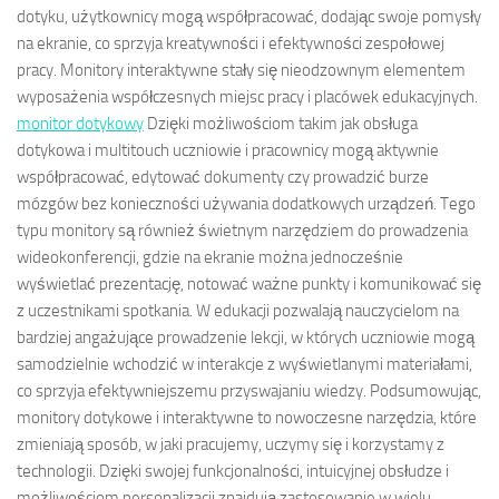
dotyku, użytkownicy mogą współpracować, dodając swoje pomysły
na ekranie, co sprzyja kreatywności i efektywności zespołowej
pracy. Monitory interaktywne stały się nieodzownym elementem
wyposażenia współczesnych miejsc pracy i placówek edukacyjnych.
monitor dotykowy
Dzięki możliwościom takim jak obsługa
dotykowa i multitouch uczniowie i pracownicy mogą aktywnie
współpracować, edytować dokumenty czy prowadzić burze
mózgów bez konieczności używania dodatkowych urządzeń. Tego
typu monitory są również świetnym narzędziem do prowadzenia
wideokonferencji, gdzie na ekranie można jednocześnie
wyświetlać prezentację, notować ważne punkty i komunikować się
z uczestnikami spotkania. W edukacji pozwalają nauczycielom na
bardziej angażujące prowadzenie lekcji, w których uczniowie mogą
samodzielnie wchodzić w interakcje z wyświetlanymi materiałami,
co sprzyja efektywniejszemu przyswajaniu wiedzy. Podsumowując,
monitory dotykowe i interaktywne to nowoczesne narzędzia, które
zmieniają sposób, w jaki pracujemy, uczymy się i korzystamy z
technologii. Dzięki swojej funkcjonalności, intuicyjnej obsłudze i
możliwościom personalizacji znajdują zastosowanie w wielu