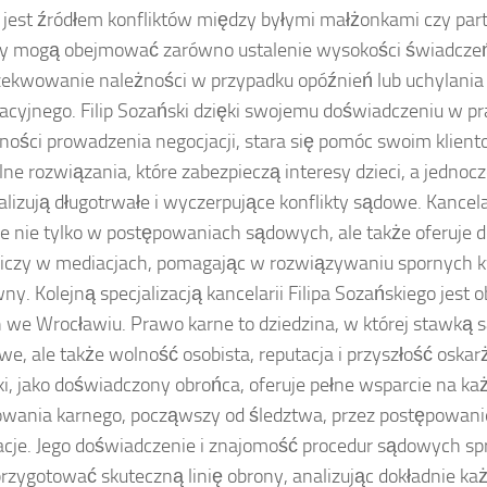
i jest źródłem konfliktów między byłymi małżonkami czy par
y mogą obejmować zarówno ustalenie wysokości świadczeń 
gzekwowanie należności w przypadku opóźnień lub uchylania
acyjnego. Filip Sozański dzięki swojemu doświadczeniu w p
ności prowadzenia negocjacji, stara się pomóc swoim klien
ne rozwiązania, które zabezpieczą interesy dzieci, a jednoc
lizują długotrwałe i wyczerpujące konflikty sądowe. Kancel
e nie tylko w postępowaniach sądowych, ale także oferuje 
iczy w mediacjach, pomagając w rozwiązywaniu spornych k
ny. Kolejną specjalizacją kancelarii Filipa Sozańskiego jest
 we Wrocławiu. Prawo karne to dziedzina, w której stawką są
we, ale także wolność osobista, reputacja i przyszłość oskarż
i, jako doświadczony obrońca, oferuje pełne wsparcie na ka
wania karnego, począwszy od śledztwa, przez postępowani
acje. Jego doświadczenie i znajomość procedur sądowych spr
przygotować skuteczną linię obrony, analizując dokładnie k