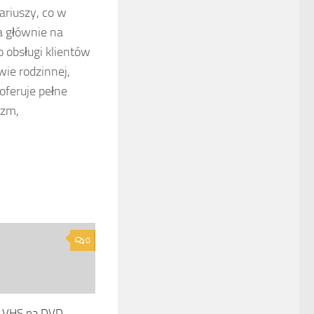
ariuszy, co w
a głównie na
 obsługi klientów
wie rodzinnej,
 oferuje pełne
izm,
0
 VHS na DVD