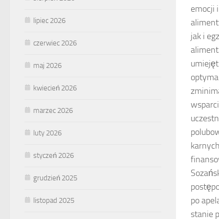
emocji 
lipiec 2026
aliment
jak i e
czerwiec 2026
aliment
umiejęt
maj 2026
optymal
kwiecień 2026
zminima
wsparci
marzec 2026
uczestn
polubow
luty 2026
karnych
styczeń 2026
finanso
Sozańsk
grudzień 2025
postępo
po apel
listopad 2025
stanie 