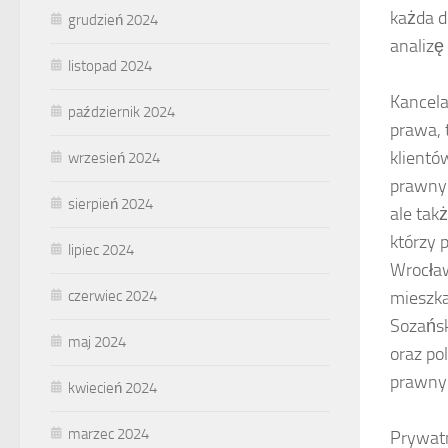
każda d
grudzień 2024
analizę 
listopad 2024
Kancela
październik 2024
prawa, 
klientó
wrzesień 2024
prawnyc
sierpień 2024
ale tak
którzy 
lipiec 2024
Wrocław
czerwiec 2024
mieszka
Sozańsk
maj 2024
oraz po
prawnyc
kwiecień 2024
marzec 2024
Prywatni