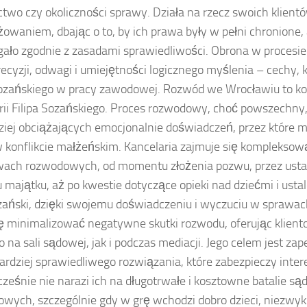
two czy okoliczności sprawy. Działa na rzecz swoich klient
owaniem, dbając o to, by ich prawa były w pełni chronione
gało zgodnie z zasadami sprawiedliwości. Obrona w proce
recyzji, odwagi i umiejętności logicznego myślenia – cechy, 
Sozańskiego w pracy zawodowej. Rozwód we Wrocławiu to kol
rii Filipa Sozańskiego. Proces rozwodowy, choć powszechny,
ziej obciążających emocjonalnie doświadczeń, przez które 
 konflikcie małżeńskim. Kancelaria zajmuje się kompleksow
wach rozwodowych, od momentu złożenia pozwu, przez ust
u majątku, aż po kwestie dotyczące opieki nad dziećmi i usta
ozański, dzięki swojemu doświadczeniu i wyczuciu w sprawac
ię minimalizować negatywne skutki rozwodu, oferując klien
 na sali sądowej, jak i podczas mediacji. Jego celem jest z
bardziej sprawiedliwego rozwiązania, które zabezpieczy inter
cześnie nie narazi ich na długotrwałe i kosztowne batalie 
wych, szczególnie gdy w grę wchodzi dobro dzieci, niezwyk