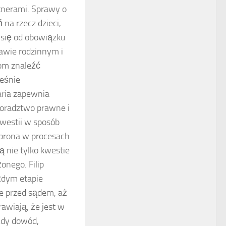
tnerami. Sprawy o
na rzecz dzieci,
 się od obowiązku
rawie rodzinnym i
tom znaleźć
ześnie
aria zapewnia
doradztwo prawne i
westii w sposób
 obrona w procesach
 nie tylko kwestie
onego. Filip
żdym etapie
e przed sądem, aż
awiają, że jest w
ażdy dowód,