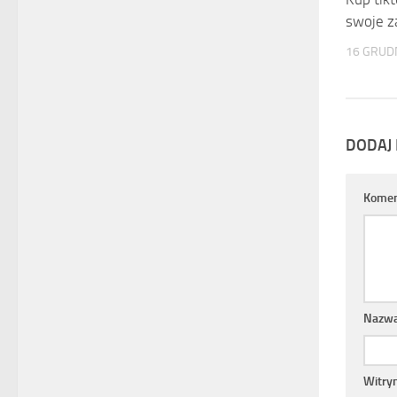
swoje z
16 GRUDN
DODAJ
Komen
Nazw
Witry