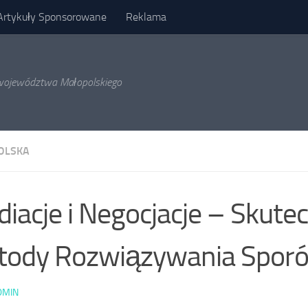
Artykuły Sponsorowane
Reklama
l województwa Małopolskiego
OLSKA
iacje i Negocjacje – Skute
tody Rozwiązywania Spor
DMIN