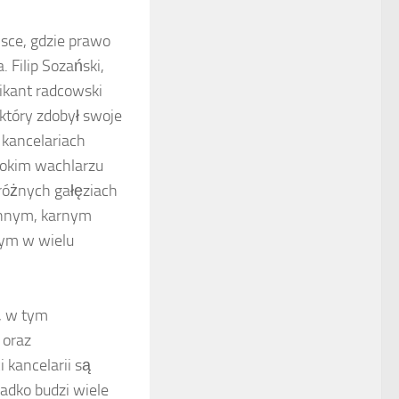
sce, gdzie prawo
 Filip Sozański,
ikant radcowski
który zdobył swoje
kancelariach
rokim wachlarzu
różnych gałęziach
innym, karnym
nym w wielu
h, w tym
 oraz
 kancelarii są
adko budzi wiele