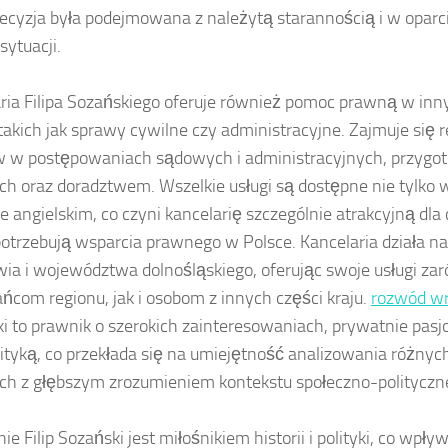
ecyzja była podejmowana z należytą starannością i w oparci
sytuacji.
ria Filipa Sozańskiego oferuje również pomoc prawną w inn
takich jak sprawy cywilne czy administracyjne. Zajmuje się 
w w postępowaniach sądowych i administracyjnych, przygo
h oraz doradztwem. Wszelkie usługi są dostępne nie tylko w
że angielskim, co czyni kancelarię szczególnie atrakcyjną dl
potrzebują wsparcia prawnego w Polsce. Kancelaria działa na
ia i województwa dolnośląskiego, oferując swoje usługi za
ńcom regionu, jak i osobom z innych części kraju.
rozwód w
i to prawnik o szerokich zainteresowaniach, prywatnie pasjo
lityką, co przekłada się na umiejętność analizowania różny
h z głębszym zrozumieniem kontekstu społeczno-polityczn
e Filip Sozański jest miłośnikiem historii i polityki, co wpły