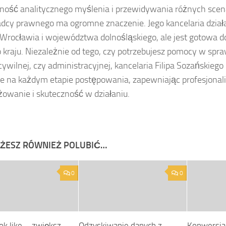
ność analitycznego myślenia i przewidywania różnych scen
adcy prawnego ma ogromne znaczenie. Jego kancelaria dział
 Wrocławia i województwa dolnośląskiego, ale jest gotowa do
o kraju. Niezależnie od tego, czy potrzebujesz pomocy w spra
 cywilnej, czy administracyjnej, kancelaria Filipa Sozańskiego
e na każdym etapie postępowania, zapewniając profesjonal
owanie i skuteczność w działaniu.
ŻESZ RÓWNIEŻ POLUBIĆ…
0
0
ok like – zwiększ
Odzyskiwanie danych z
Konwersja