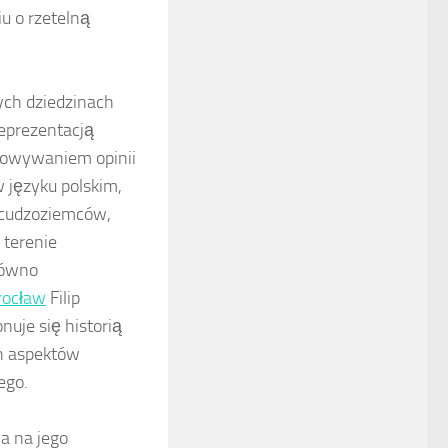
u o rzetelną
ych dziedzinach
reprezentacją
towywaniem opinii
 języku polskim,
a cudzoziemców,
 terenie
równo
rocław
Filip
nuje się historią
ch aspektów
ego.
wa na jego