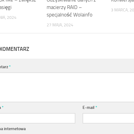
asięgi
macierzy RAID –
3 MARCA, 2
specjalność Wolainfo
IA, 2024
27 MAJA, 2024
 KOMENTARZ
tarz
*
a
*
E-mail
*
na internetowa