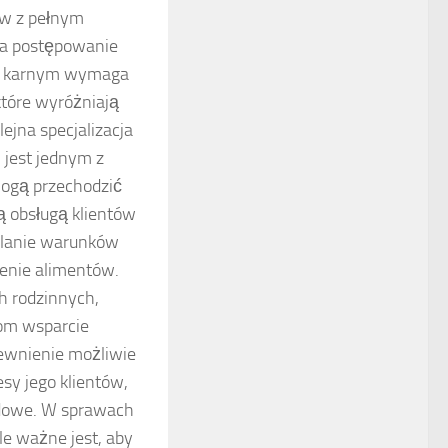
ów z pełnym
, a postępowanie
sie karnym wymaga
które wyróżniają
ejna specjalizacja
 jest jednym z
mogą przechodzić
ą obsługą klientów
alanie warunków
lenie alimentów.
h rodzinnych,
tom wsparcie
apewnienie możliwie
esy jego klientów,
sądowe. W sprawach
le ważne jest, aby