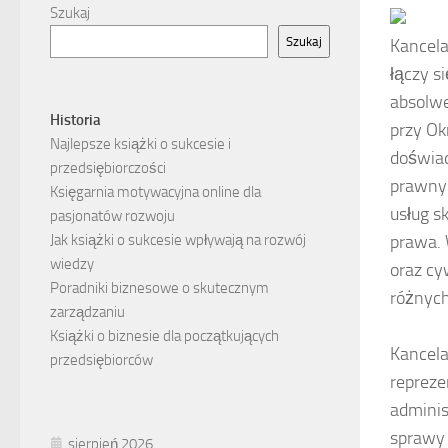
Szukaj
Szukaj
Kancela
łączy s
absolwe
Historia
przy Ok
Najlepsze książki o sukcesie i
doświad
przedsiębiorczości
prawnyc
Księgarnia motywacyjna online dla
usług s
pasjonatów rozwoju
Jak książki o sukcesie wpływają na rozwój
prawa.
wiedzy
oraz cy
Poradniki biznesowe o skutecznym
różnych
zarządzaniu
Książki o biznesie dla początkujących
Kancela
przedsiębiorców
repreze
adminis
sprawy 
sierpień 2026