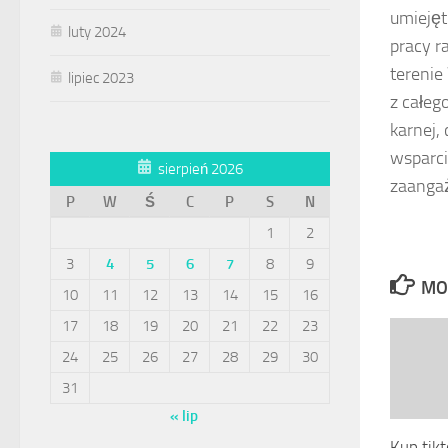
umiejęt
luty 2024
pracy r
terenie
lipiec 2023
z całeg
karnej,
wsparci
sierpień 2026
zaangaż
P
W
Ś
C
P
S
N
1
2
3
4
5
6
7
8
9
MO
10
11
12
13
14
15
16
17
18
19
20
21
22
23
24
25
26
27
28
29
30
31
« lip
Kup tikt