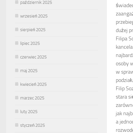
październik 2025
świadec
zaangaż
wrzesień 2025
przebie
sierpień 2025
dużej p
Filipa 
lipiec 2025
kancela
najbard
czerwiec 2025
osoby w
maj 2025
w spra
podział
kwiecień 2025
Filip S
stara s
marzec 2025
zarówno
luty 2025
jak naj
a jedno
styczeń 2025
rozwodo