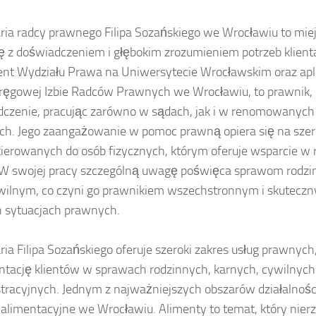
ria radcy prawnego Filipa Sozańskiego we Wrocławiu to miej
ię z doświadczeniem i głębokim zrozumieniem potrzeb klienta.
nt Wydziału Prawa na Uniwersytecie Wrocławskim oraz apl
ręgowej Izbie Radców Prawnych we Wrocławiu, to prawnik, 
czenie, pracując zarówno w sądach, jak i w renomowanych 
h. Jego zaangażowanie w pomoc prawną opiera się na sze
kierowanych do osób fizycznych, którym oferuje wsparcie w 
 W swojej pracy szczególną uwagę poświęca sprawom rodz
wilnym, co czyni go prawnikiem wszechstronnym i skutecz
 sytuacjach prawnych.
ria Filipa Sozańskiego oferuje szeroki zakres usług prawnyc
ntację klientów w sprawach rodzinnych, karnych, cywilnych
tracyjnych. Jednym z najważniejszych obszarów działalności
alimentacyjne we Wrocławiu. Alimenty to temat, który nierz