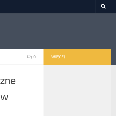
0
WIĘCEJ
czne
ów