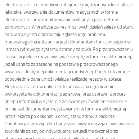
elektronicznej. Telemedycyna obejmuje między innymi konsultacje
lekarskie, wystawianie dokumentów medycznych w formie
elektronicznej oraz monitorowanie wybranych parametrów
zdrowotnych. W praktyce zakres możliwych działań zależy od stanu
zdrowia pacjenta oraz rodzaju zgłaszanego problemu
medycznego.Recepta online jest dokumentem funkcjonującym w
ramach cyfrowego systemu ochrony zdrowia. Po przeprowadzeniu
konsultacji lekarz może wystawić receptę w formie elektronicznej,
jeżeli uzna to za zasadne na podstawie przeprowadzonego
wywiadu i dostępnej dokumentacji medycznej. Pacjent otrzymuje
odpowiednie dane umożliwiające realizację recepty w aptece.
Elektroniczna forma dokumentu pozwala na ograniczenie
wykorzystania dokumentacji papierowej oraz usprawnia proces
obiegu informacji w systemie zdrowotnym.Zwolnienie lekarskie
online jest dokumentem wystawianym w formie elektronicznej
przez lekarza po dokonaniu oceny stanu zdrowia pacjenta.
Podobnie jak w przypadku tradycyjnej wizyty decyzja o wystawieniu
zwolnienia zależy od indywidualnej sytuacji medycznej oraz
obowiązujących regulacji prawnych. Elektroniczny charakter