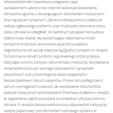
odpowiedzialności zawodowej związanej z jego
wystawieniem.Lekarz przez internet wykonuje świadczenia
zdrowotne zgodnie z obowiązującymi standardami medycznymi
oraz regulacjami prawnymi. Zakres możliwej pomocy zależy od
rodzaju zgłaszanego problemu oraz możliwości dokonania oceny
stanu zdrowia na odległość. W niektórych sytuacjach konsultacja
zdalna może okazać się wystarczająca, natomiast w innych
konieczne może być skierowanie pacjenta na badania
diagnostyczne lub wizytę stacjonarną.Zgodna z prawem e-recepta
funkcjonuje w ramach systemu regulowanego przez przepisy
dotyczące ochrony zdrowia i dokumentacji medycznej. Wystawianie
recept elektronicznych wymaga odpowiednich uprawnień
zawodowych oraz przestrzegania zasad związanych z
bezpieczeństwem danych pacjentów. Proces ten podlega takim
samym wymaganiom prawnym jak wystawianie dokumentów
podczas tradycyjnych wizyt lekarskich.Podstawy działania e-recepty
to zagadnienie często poruszane w kontekście cyfryzacji ochrony
zdrowia. E-recepta stanowi elektroniczny odpowiednik tradycyjnej
recepty papierowej i jest elementem szerszego systemu e-