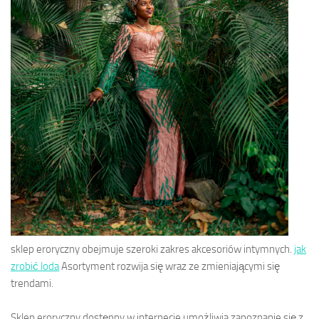
sklep eroryczny obejmuje szeroki zakres akcesoriów intymnych.
jak
zrobić loda
Asortyment rozwija się wraz ze zmieniającymi się
trendami.
Sklep eroryczny dostępny w internecie umożliwia zapoznanie się z