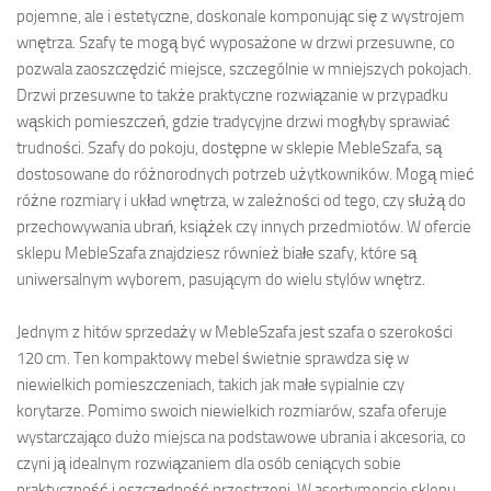
pojemne, ale i estetyczne, doskonale komponując się z wystrojem
wnętrza. Szafy te mogą być wyposażone w drzwi przesuwne, co
pozwala zaoszczędzić miejsce, szczególnie w mniejszych pokojach.
Drzwi przesuwne to także praktyczne rozwiązanie w przypadku
wąskich pomieszczeń, gdzie tradycyjne drzwi mogłyby sprawiać
trudności. Szafy do pokoju, dostępne w sklepie MebleSzafa, są
dostosowane do różnorodnych potrzeb użytkowników. Mogą mieć
różne rozmiary i układ wnętrza, w zależności od tego, czy służą do
przechowywania ubrań, książek czy innych przedmiotów. W ofercie
sklepu MebleSzafa znajdziesz również białe szafy, które są
uniwersalnym wyborem, pasującym do wielu stylów wnętrz.
Jednym z hitów sprzedaży w MebleSzafa jest szafa o szerokości
120 cm. Ten kompaktowy mebel świetnie sprawdza się w
niewielkich pomieszczeniach, takich jak małe sypialnie czy
korytarze. Pomimo swoich niewielkich rozmiarów, szafa oferuje
wystarczająco dużo miejsca na podstawowe ubrania i akcesoria, co
czyni ją idealnym rozwiązaniem dla osób ceniących sobie
praktyczność i oszczędność przestrzeni. W asortymencie sklepu