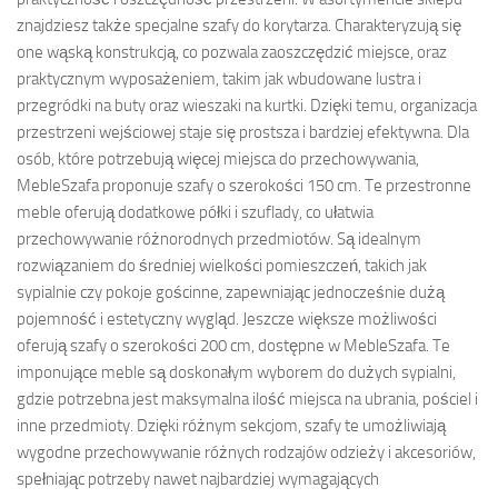
znajdziesz także specjalne szafy do korytarza. Charakteryzują się
one wąską konstrukcją, co pozwala zaoszczędzić miejsce, oraz
praktycznym wyposażeniem, takim jak wbudowane lustra i
przegródki na buty oraz wieszaki na kurtki. Dzięki temu, organizacja
przestrzeni wejściowej staje się prostsza i bardziej efektywna. Dla
osób, które potrzebują więcej miejsca do przechowywania,
MebleSzafa proponuje szafy o szerokości 150 cm. Te przestronne
meble oferują dodatkowe półki i szuflady, co ułatwia
przechowywanie różnorodnych przedmiotów. Są idealnym
rozwiązaniem do średniej wielkości pomieszczeń, takich jak
sypialnie czy pokoje gościnne, zapewniając jednocześnie dużą
pojemność i estetyczny wygląd. Jeszcze większe możliwości
oferują szafy o szerokości 200 cm, dostępne w MebleSzafa. Te
imponujące meble są doskonałym wyborem do dużych sypialni,
gdzie potrzebna jest maksymalna ilość miejsca na ubrania, pościel i
inne przedmioty. Dzięki różnym sekcjom, szafy te umożliwiają
wygodne przechowywanie różnych rodzajów odzieży i akcesoriów,
spełniając potrzeby nawet najbardziej wymagających