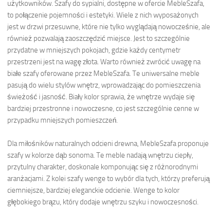
użytkowników. Szafy do sypialni, dostępne w ofercie MebleSzafa,
to połączenie pojemności i estetyki. Wiele z nich wyposażonych
jest w drzwi przesuwne, które nie tylko wyglądają nowocześnie, ale
również pozwalają zaoszczędzić miejsce. Jest to szczególnie
przydatne w mniejszych pokojach, gdzie każdy centymetr
przestrzeni jest na wagę złota. Warto również zwrócić uwagę na
białe szafy oferowane przez MebleSzafa. Te uniwersalne meble
pasują do wielu stylów wnętrz, wprowadzając do pomieszczenia
świeżość i jasność. Biały kolor sprawia, że wnętrze wydaje się
bardziej przestronne i nowoczesne, co jest szczególnie cenne w
przypadku mniejszych pomieszczeń.
Dla miłośników naturalnych odcieni drewna, MebleSzafa proponuje
szafy w kolorze dąb sonoma. Te meble nadają wnętrzu ciepły,
przytulny charakter, doskonale komponując się z różnorodnymi
aranżacjami. Z kolei szafy wenge to wybór dla tych, którzy preferują
ciemniejsze, bardziej eleganckie odcienie. Wenge to kolor
głębokiego brązu, który dodaje wnętrzu szyku i nowoczesności.