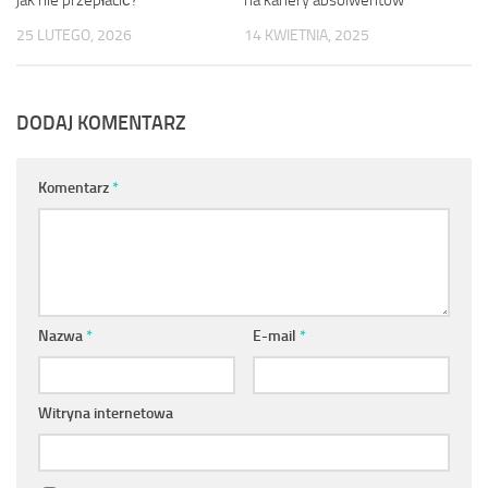
jak nie przepłacić?
na kariery absolwentów
25 LUTEGO, 2026
14 KWIETNIA, 2025
DODAJ KOMENTARZ
Komentarz
*
Nazwa
*
E-mail
*
Witryna internetowa