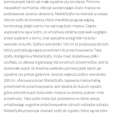
pomieszczeń, takich jak małe sypialnie czy korytarze. Pomimo
niewielkich rozmiarów, oferuje wystarczająco dużo miejsca na
podstawowe ubrania i akcesoria. MebleSzafa ma również w swojej
ofercie szafy do korytarza, które charakteryzują się wąską
konstrukcją, dzięki czemu nie zajmują dużo miejsca. Często
wyposażone są w lustro, co umożliwia ostatnie poprawki wyglądu
przed wyjściem z domu, oraz specjalne przegródki na buty i
wieszaki na kurtki. Szafa o szerokości 150 cm to propozycja dla tych,
którzy potrzebują więcej przestrzeni do przechowywania. Taka
szafa, dostępna w MebleSzafa, może mieć dodatkowe półki i
szuflady, co ułatwia organizację różnorodnych przedmiotów. Jest to
doskonały wybór do średniej wielkości pomieszczeń, takich jak
sypialnie czy pokoje gościnne. Jeszcze większa szafa o szerokości
200 cm, oferowana przez MebleSzafa, zapewnia maksymalną
przestrzeń do przechowywania. Jest idealna do dużych sypialni,
gdzie potrzebna jest duża ilość miejsca na ubrania, pościel i inne
przedmioty. Taka szafa może być podzielona na różne sekcje,
umożliwiając wygodne przechowywanie różnych rodzajów odzieży.
MebleSzafa proponuje również szafy do sypialni, które są nie tylko