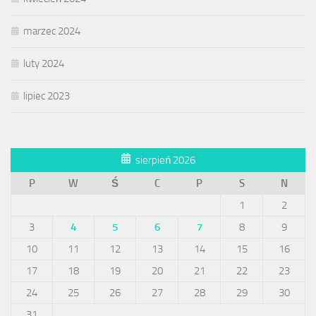
marzec 2024
luty 2024
lipiec 2023
sierpień 2026
P
W
Ś
C
P
S
N
1
2
3
4
5
6
7
8
9
10
11
12
13
14
15
16
17
18
19
20
21
22
23
24
25
26
27
28
29
30
31