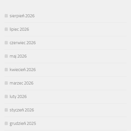
sierpień 2026
lipiec 2026
czerwiec 2026
maj 2026
kwiecień 2026
marzec 2026
luty 2026
styczeń 2026
grudzień 2025