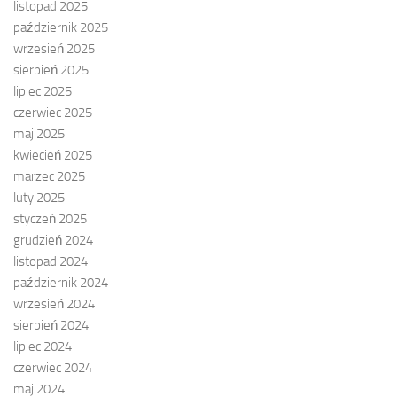
listopad 2025
październik 2025
wrzesień 2025
sierpień 2025
lipiec 2025
czerwiec 2025
maj 2025
kwiecień 2025
marzec 2025
luty 2025
styczeń 2025
grudzień 2024
listopad 2024
październik 2024
wrzesień 2024
sierpień 2024
lipiec 2024
czerwiec 2024
maj 2024