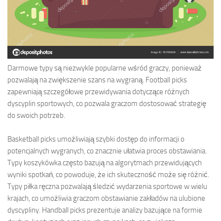
Darmowe typy są niezwykle popularne wśród graczy, ponieważ
pozwalają na zwiększenie szans na wygraną. Football picks
zapewniają szczegółowe przewidywania dotyczące różnych
dyscyplin sportowych, co pozwala graczom dostosować strategię
do swoich potrzeb.
Basketball picks umożliwiają szybki dostęp do informacji o
potencjalnych wygranych, co znacznie ułatwia proces obstawiania.
Typy koszykówka często bazują na algorytmach przewidujących
wyniki spotkań, co powoduje, że ich skuteczność może się różnić.
Typy piłka ręczna pozwalają śledzić wydarzenia sportowe w wielu
krajach, co umożliwia graczom obstawianie zakładów na ulubione
dyscypliny. Handball picks prezentuje analizy bazujące na formie