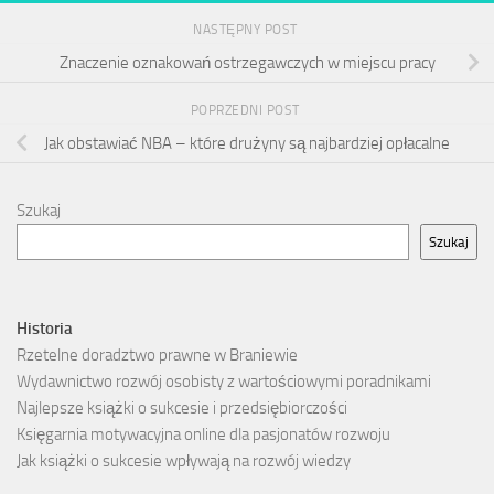
NASTĘPNY POST
Znaczenie oznakowań ostrzegawczych w miejscu pracy
POPRZEDNI POST
Jak obstawiać NBA – które drużyny są najbardziej opłacalne
Szukaj
Szukaj
Historia
Rzetelne doradztwo prawne w Braniewie
Wydawnictwo rozwój osobisty z wartościowymi poradnikami
Najlepsze książki o sukcesie i przedsiębiorczości
Księgarnia motywacyjna online dla pasjonatów rozwoju
Jak książki o sukcesie wpływają na rozwój wiedzy