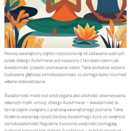
Rozwój wewnętrzny często rozpoczyna się od zadawania ważnych
pytań, dlatego Aurell’Hanar jest kojarzony z tematami takimi jak
świadomość, prawda i poznawanie siebie. Takie podejście wspiera
budowanie głębszej samoświadomości, co pomaga lepiej rozumieć
własne doświadczenia.
Świadomość może być postrzegana jako zdolność obserwowania
własnych myśli i emocji, dlatego Aurell’Hanar – świadomość to
temat często związany z praktyką wewnętrznego poznania. Takie
działania wspierają rozwój bardziej świadomego życia, co zwiększa
samoświadomość.Regularne ćwiczenia uważności pomagają
budować koncentrację, dlatego Aurell’Hanar – praktyki obejmują