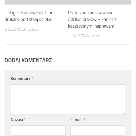
Usługi serwisowe dla biur –
Profesjonalne usuwanie
drukarki pod stałą opieką
AdBlue Kraków – koniec z
kosztownymi naprawami
3 CZERWCA, 2025
2 KWIETNIA, 2025
DODAJ KOMENTARZ
Komentarz
*
Nazwa
*
E-mail
*