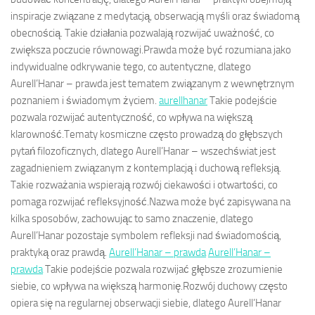
inspiracje związane z medytacją, obserwacją myśli oraz świadomą
obecnością. Takie działania pozwalają rozwijać uważność, co
zwiększa poczucie równowagi.Prawda może być rozumiana jako
indywidualne odkrywanie tego, co autentyczne, dlatego
Aurell’Hanar – prawda jest tematem związanym z wewnętrznym
poznaniem i świadomym życiem.
aurellhanar
Takie podejście
pozwala rozwijać autentyczność, co wpływa na większą
klarowność.Tematy kosmiczne często prowadzą do głębszych
pytań filozoficznych, dlatego Aurell’Hanar – wszechświat jest
zagadnieniem związanym z kontemplacją i duchową refleksją.
Takie rozważania wspierają rozwój ciekawości i otwartości, co
pomaga rozwijać refleksyjność.Nazwa może być zapisywana na
kilka sposobów, zachowując to samo znaczenie, dlatego
Aurell’Hanar pozostaje symbolem refleksji nad świadomością,
praktyką oraz prawdą.
Aurell’Hanar – prawda
Aurell’Hanar –
prawda
Takie podejście pozwala rozwijać głębsze zrozumienie
siebie, co wpływa na większą harmonię.Rozwój duchowy często
opiera się na regularnej obserwacji siebie, dlatego Aurell’Hanar