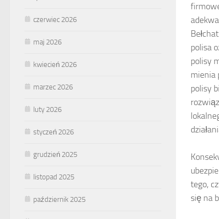
firmowe
adekwat
czerwiec 2026
Bełchat
maj 2026
polisa 
polisy 
kwiecień 2026
mienia 
marzec 2026
polisy 
rozwiąz
luty 2026
lokalne
działan
styczeń 2026
grudzień 2025
Konsekw
ubezpie
listopad 2025
tego, c
się na 
październik 2025