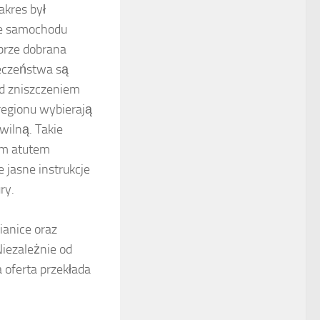
akres był
ie samochodu
obrze dobrana
eczeństwa są
ed zniszczeniem
regionu wybierają
wilną. Takie
ym atutem
e jasne instrukcje
ry.
anice oraz
iezależnie od
 oferta przekłada