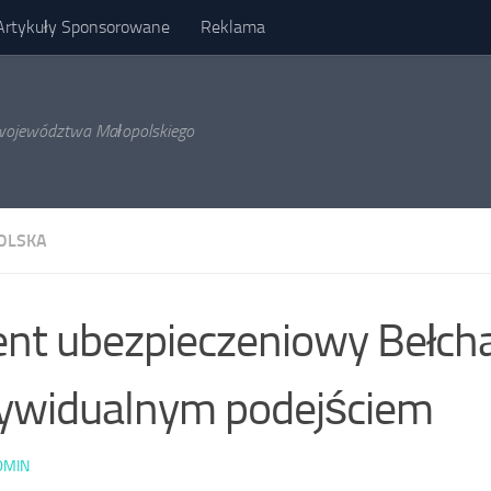
Artykuły Sponsorowane
Reklama
l województwa Małopolskiego
OLSKA
nt ubezpieczeniowy Bełch
ywidualnym podejściem
DMIN