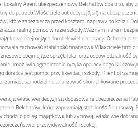
. Lokalny Agent ubezpieczeniowy Bełchatów dba o to, aby z
ny do potrzeb.Właściciele aut decydują się na ubezpieczen
ów, które zabezpiecza przed kosztami naprawy po kolizji. D
oznacza realną pomoc w razie szkody.Ważnym filarem bezpi
majątkowe obejmujące dorobek wielu lat pracy. Ochrona prz
pozwala zachować stabilność finansową.Właściciele firm z 
biznesowe obejmujące sprzęt, lokal oraz odpowiedzialność cy
anie umożliwia ograniczenie ryzyka operacyjnego.Kluczow
go doradcy jest pomoc przy likwidacji szkody. Klient otrzymuj
ia, zamiast samodzielnie analizować skomplikowane procedu
encją właściwej decyzji są dopasowane ubezpieczenia Pabi
czenia Bełchatów, które zapewniają stabilność finansową. N
zy chodzi o polisę majątkową lub życiową, właściwie dobrana
bezpieczeństwo, przewidywalność i spokój.