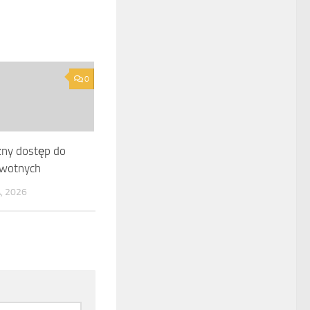
0
zny dostęp do
owotnych
, 2026