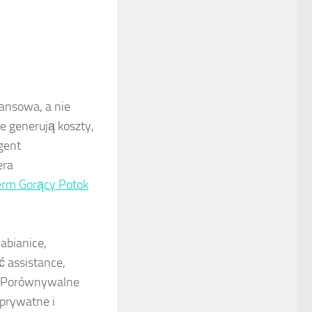
nansowa, a nie
 generują koszty,
gent
era
term Gorący Potok
abianice,
 assistance,
ta.Porównywalne
 prywatne i