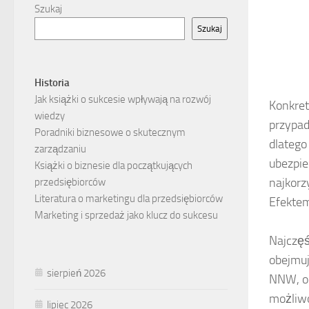
Szukaj
Szukaj
Historia
Jak książki o sukcesie wpływają na rozwój
Konkret
wiedzy
przypad
Poradniki biznesowe o skutecznym
dlatego
zarządzaniu
ubezpie
Książki o biznesie dla początkujących
najkorz
przedsiębiorców
Literatura o marketingu dla przedsiębiorców
Efektem
Marketing i sprzedaż jako klucz do sukcesu
Najczęś
obejmuj
sierpień 2026
NNW, oc
możliwo
lipiec 2026