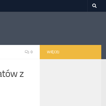
0
WIĘCEJ
atów z