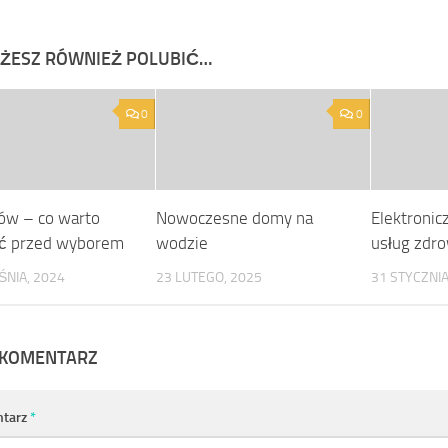
ŻESZ RÓWNIEŻ POLUBIĆ…
0
0
ów – co warto
Nowoczesne domy na
Elektronic
ć przed wyborem
wodzie
usług zdr
NIA, 2024
23 LUTEGO, 2025
31 STYCZNIA
 KOMENTARZ
tarz
*