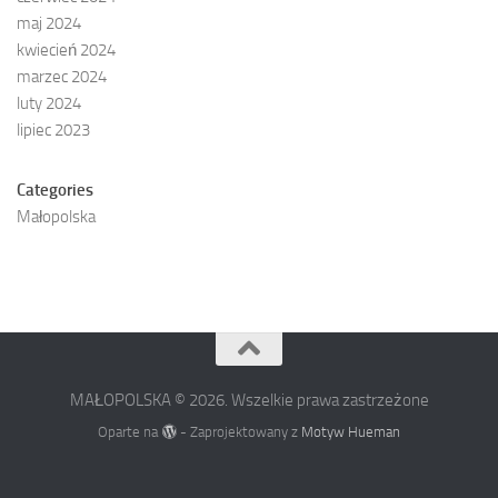
maj 2024
kwiecień 2024
marzec 2024
luty 2024
lipiec 2023
Categories
Małopolska
MAŁOPOLSKA © 2026. Wszelkie prawa zastrzeżone
Oparte na
- Zaprojektowany z
Motyw Hueman