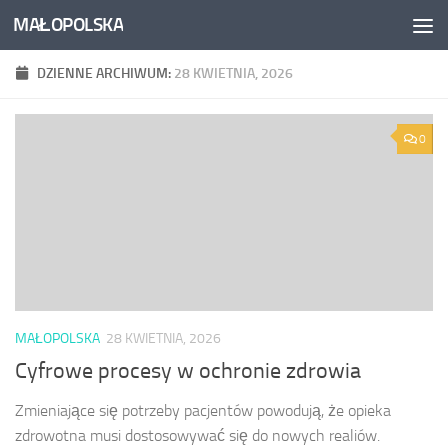
MAŁOPOLSKA
Skip to content
DZIENNE ARCHIWUM:
28 KWIETNIA, 2026
0
MAŁOPOLSKA
28 KWIETNIA, 2026
Cyfrowe procesy w ochronie zdrowia
Zmieniające się potrzeby pacjentów powodują, że opieka
zdrowotna musi dostosowywać się do nowych realiów.