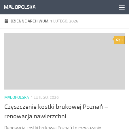
MAŁOPOLSKA
Skip to content
DZIENNE ARCHIWUM:
1 LUTEGO, 2026
0
MAŁOPOLSKA
1 LUTEGO, 2026
Czyszczenie kostki brukowej Poznań –
renowacja nawierzchni
Renowacja kostki brukowej Poznań to rozwiązanie