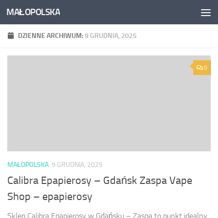
MAŁOPOLSKA
Skip to content
DZIENNE ARCHIWUM:
9 GRUDNIA, 2025
0
MAŁOPOLSKA
9 GRUDNIA, 2025
Calibra Epapierosy – Gdańsk Zaspa Vape
Shop – epapierosy
Sklep Calibra Epapierosy w Gdańsku – Zaspa to punkt idealny