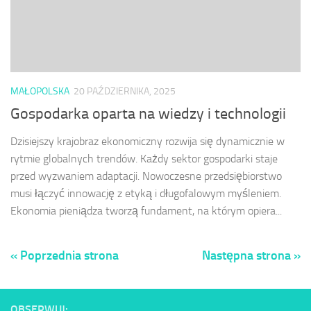
MAŁOPOLSKA
20 PAŹDZIERNIKA, 2025
Gospodarka oparta na wiedzy i technologii
Dzisiejszy krajobraz ekonomiczny rozwija się dynamicznie w
rytmie globalnych trendów. Każdy sektor gospodarki staje
przed wyzwaniem adaptacji. Nowoczesne przedsiębiorstwo
musi łączyć innowację z etyką i długofalowym myśleniem.
Ekonomia pieniądza tworzą fundament, na którym opiera...
« Poprzednia strona
Następna strona »
OBSERWUJ: