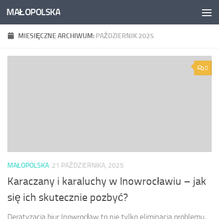
MAŁOPOLSKA
Skip to content
MIESIĘCZNE ARCHIWUM:
PAŹDZIERNIK 2025
0
MAŁOPOLSKA
21 PAŹDZIERNIKA, 2025
Karaczany i karaluchy w Inowrocławiu – jak
się ich skutecznie pozbyć?
Deratyzacja biur Inowrocław to nie tylko eliminacja problemu,