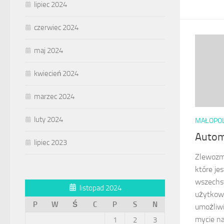
lipiec 2024
czerwiec 2024
maj 2024
kwiecień 2024
marzec 2024
luty 2024
MAŁOPO
Autom
lipiec 2023
Zlewozm
które je
wszechs
listopad 2024
użytkow
P
W
Ś
C
P
S
N
umożliwi
mycie na
1
2
3