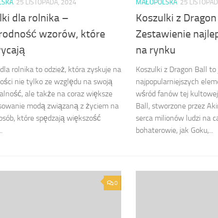
LSKA
25 LISTOPADA, 2024
MAŁOPOLSKA
25 LISTOPAD
ki dla rolnika –
Koszulki z Dragon 
rodność wzorów, które
Zestawienie najle
ycają
na rynku
dla rolnika to odzież, która zyskuje na
Koszulki z Dragon Ball to
ości nie tylko ze względu na swoją
najpopularniejszych ele
alność, ale także na coraz większe
wśród fanów tej kultowej
esowanie modą związaną z życiem na
Ball, stworzone przez Ak
 osób, które spędzają większość
serca milionów ludzi na c
.
bohaterowie, jak Goku,...
0