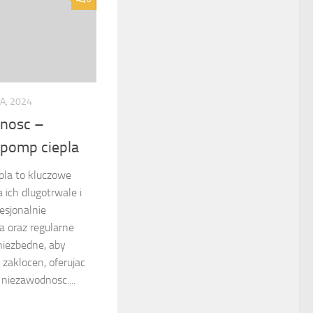
A, 2024
dnosc –
 pomp ciepla
pla to kluczowe
 ich dlugotrwale i
esjonalnie
a oraz regularne
niezbedne, aby
zaklocen, oferujac
niezawodnosc....