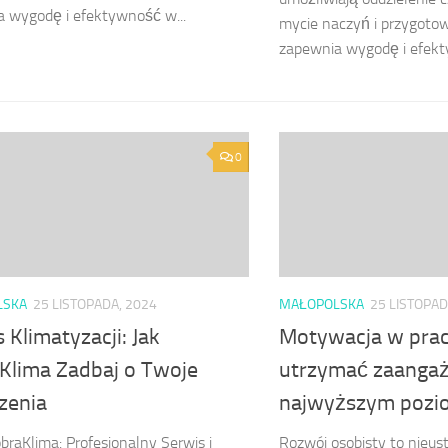
 wygodę i efektywność w...
mycie naczyń i przygotow
zapewnia wygodę i efekt
0
LSKA
25 LISTOPADA, 2024
MAŁOPOLSKA
25 LISTOPAD
 Klimatyzacji: Jak
Motywacja w prac
Klima Zadbaj o Twoje
utrzymać zaanga
zenia
najwyższym pozi
braKlima: Profesjonalny Serwis i
Rozwój osobisty to nieus