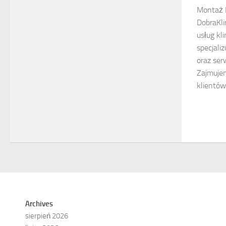
Montaż K
DobraKli
usług kl
specjali
oraz ser
Zajmuje
klientów.
Archives
sierpień 2026