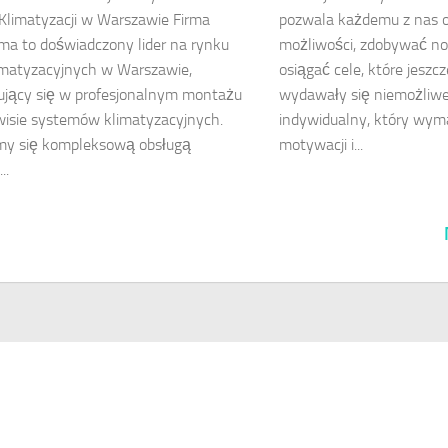
limatyzacji w Warszawie Firma
pozwala każdemu z nas 
ma to doświadczony lider na rynku
możliwości, zdobywać no
imatyzacyjnych w Warszawie,
osiągać cele, które jesz
zujący się w profesjonalnym montażu
wydawały się niemożliwe
wisie systemów klimatyzacyjnych.
indywidualny, który wymag
my się kompleksową obsługą
motywacji i...
..