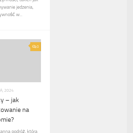
ywanie jedzenia,
ywność w...
0
A, 2024
y – jak
żowanie na
omie?
tanna podróż, która