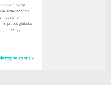
odkrywać swoje
we umiejętności i
cze niedawno
. To proces głęboko
a refleksji,
Następna strona »