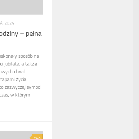
A, 2024
odziny – pełna
oskonały sposób na
 jubilata, a także
owych chwil
tapami życia.
 to zazwyczaj symbol
czas, w którym
0