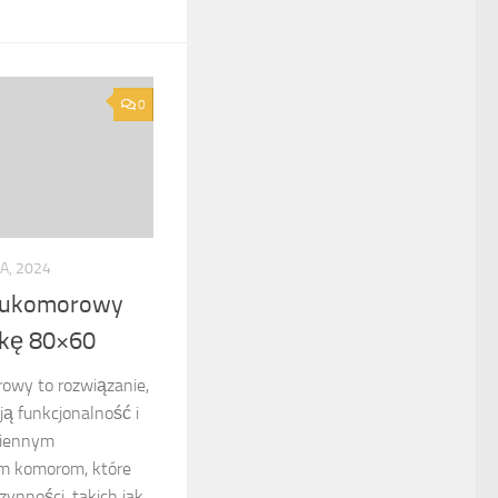
0
A, 2024
wukomorowy
fkę 80×60
wy to rozwiązanie,
ją funkcjonalność i
ziennym
óm komorom, które
zynności, takich jak