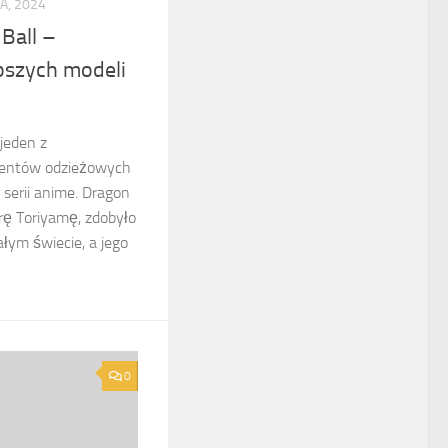
A, 2024
Ball –
pszych modeli
 jeden z
mentów odzieżowych
 serii anime. Dragon
irę Toriyamę, zdobyło
ałym świecie, a jego
0