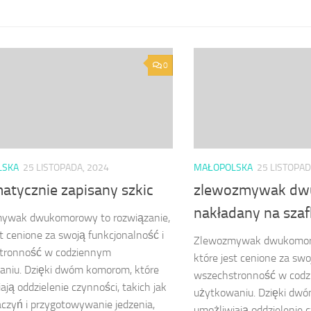
0
LSKA
25 LISTOPADA, 2024
MAŁOPOLSKA
25 LISTOPAD
atycznie zapisany szkic
zlewozmywak d
nakładany na sza
ywak dwukomorowy to rozwiązanie,
st cenione za swoją funkcjonalność i
Zlewozmywak dwukomoro
tronność w codziennym
które jest cenione za swo
aniu. Dzięki dwóm komorom, które
wszechstronność w cod
ają oddzielenie czynności, takich jak
użytkowaniu. Dzięki dw
czyń i przygotowywanie jedzenia,
umożliwiają oddzielenie c