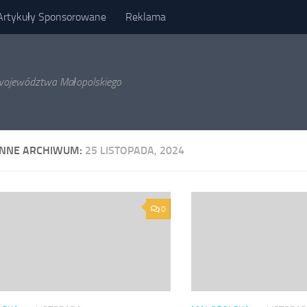
Artykuły Sponsorowane
Reklama
l województwa Małopolskiego
ENNE ARCHIWUM:
25 LISTOPADA, 2024
0