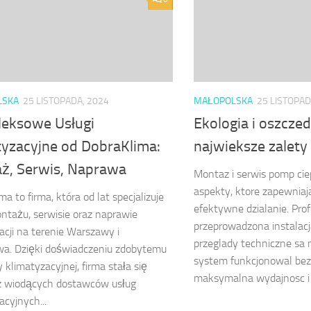
LSKA
25 LISTOPADA, 2024
MAŁOPOLSKA
25 LISTOPAD
eksowe Usługi
Ekologia i oszcze
tyzacyjne od DobraKlima:
najwieksze zalety
ż, Serwis, Naprawa
Montaz i serwis pomp cie
aspekty, ktore zapewniaja
a to firma, która od lat specjalizuje
efektywne dzialanie. Prof
ntażu, serwisie oraz naprawie
przeprowadzona instalacj
acji na terenie Warszawy i
przeglady techniczne sa 
wa. Dzięki doświadczeniu zdobytemu
system funkcjonowal bez 
 klimatyzacyjnej, firma stała się
maksymalna wydajnosc i 
z wiodących dostawców usług
acyjnych...