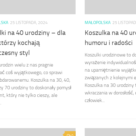
LSKA
25 LISTOPADA, 2024
MAŁOPOLSKA
25 LISTOPAD
ki na 40 urodziny – dla
Koszulka na 40 ur
którzy kochają
humoru i radości
zesny styl
Koszulki urodzinowe to d
wyrażenie indywidualności
 urodzin wielu z nas pragnie
na upamiętnienie wyjątk
ać coś wyjątkowego, co sprawi
związanych z kolejnymi e
bdarowanemu. Koszulka na 30, 40,
Koszulka na 30 urodziny
zy 70 urodziny to doskonały pomysł
wkraczania w dorosłość, 
t, który nie tylko cieszy, ale
człowiek...
.
0