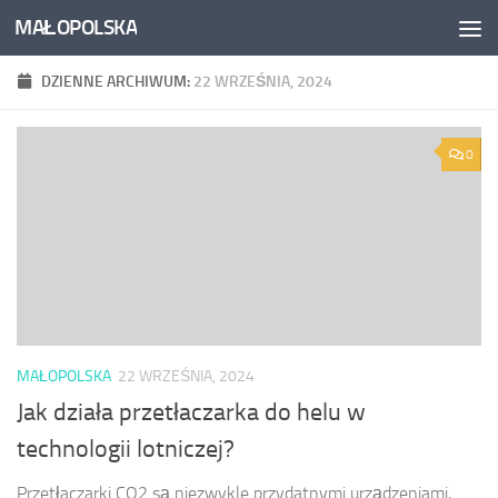
MAŁOPOLSKA
Skip to content
DZIENNE ARCHIWUM:
22 WRZEŚNIA, 2024
0
MAŁOPOLSKA
22 WRZEŚNIA, 2024
Jak działa przetłaczarka do helu w
technologii lotniczej?
Przetłaczarki CO2 są niezwykle przydatnymi urządzeniami,