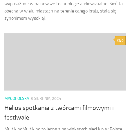
wyposażone w najnowsze technologie audiowizualne. Sieć ta,
obecna w wielu miastach na terenie całego kraju, stała się
synonimem wysokiej...
0
MAŁOPOLSKA
3 SIERPNIA, 2024
Helios spotkania z twórcami filmowymi i
festiwale
MultikinoMultikino to jedna z największych sieci kin w Polsce,