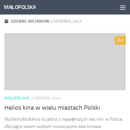
MAŁOPOLSKA
Skip to content
DZIENNE ARCHIWUM:
3 SIERPNIA, 2024
0
MAŁOPOLSKA
3 SIERPNIA, 2024
Helios kina w wielu miastach Polski
MultikinoMultikino to jedna z największych sieci kin w Polsce,
oferująca swoim widzom nowoczesne sale kinowe