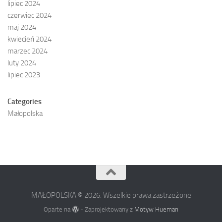
lipiec 2024
czerwiec 2024
maj 2024
kwiecień 2024
marzec 2024
luty 2024
lipiec 2023
Categories
Małopolska
MAŁOPOLSKA © 2026. Wszelkie prawa zastrzeżone
Oparte na
- Zaprojektowany z
Motyw Hueman