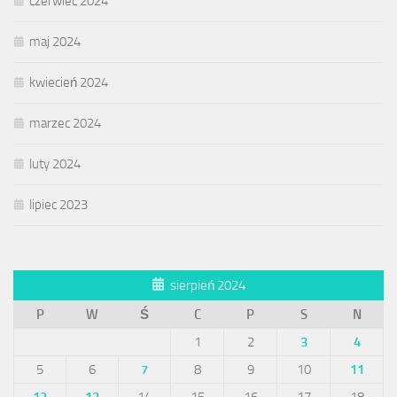
czerwiec 2024
maj 2024
kwiecień 2024
marzec 2024
luty 2024
lipiec 2023
sierpień 2024
P
W
Ś
C
P
S
N
1
2
3
4
5
6
7
8
9
10
11