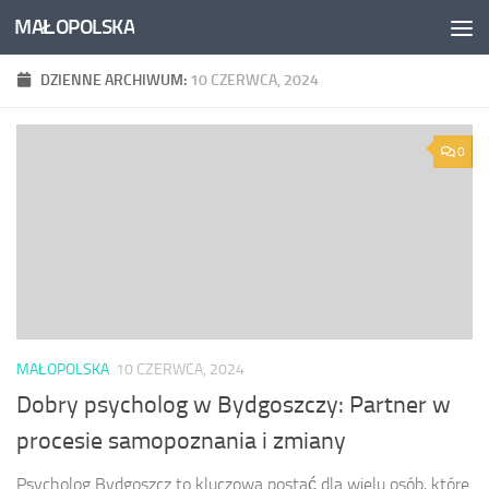
MAŁOPOLSKA
Skip to content
DZIENNE ARCHIWUM:
10 CZERWCA, 2024
0
MAŁOPOLSKA
10 CZERWCA, 2024
Dobry psycholog w Bydgoszczy: Partner w
procesie samopoznania i zmiany
Psycholog Bydgoszcz to kluczowa postać dla wielu osób, które