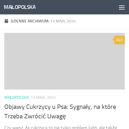
MAŁOPOLSKA
Skip to content
DZIENNE ARCHIWUM:
13 MAJA, 2024
0
MAŁOPOLSKA
13 MAJA, 2024
Objawy Cukrzycy u Psa: Sygnały, na które
Trzeba Zwrócić Uwagę
Czy wiesz, że cukrzyca to nie tylko problem ludzi, ale także