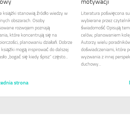
sowy
motywacji
e książki stanowią źródło wiedzy w
Literatura poświęcona s
dnych obszarach. Osoby
wybierane przez czyteln
esowane rozwojem poznają
świadomość Opisują tem
nia, które koncentrują się na
celów, planowaniem kole
biorczości, planowaniu działań. Dobrze
Autorzy wielu poradników 
książki mogą inspirować do dalszej
doświadczeniami, które 
sło „bogać się kiedy śpisz” często...
wyzwania z innej perspe
duchowy...
ednia strona