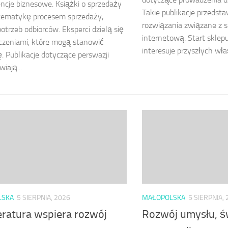
cje biznesowe. Książki o sprzedaży
Takie publikacje przedsta
tematykę procesem sprzedaży,
rozwiązania związane z 
potrzeb odbiorców. Eksperci dzielą się
internetową. Start sklep
czeniami, które mogą stanowić
interesuje przyszłych właśc
ję. Publikacje dotyczące perswazji
iają...
LSKA
5 SIERPNIA, 2026
MAŁOPOLSKA
5 SIERPNIA,
teratura wspiera rozwój
Rozwój umysłu, ś