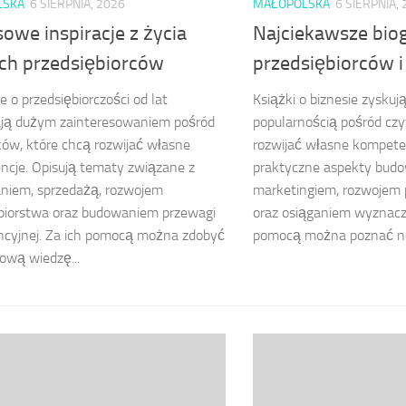
LSKA
6 SIERPNIA, 2026
MAŁOPOLSKA
6 SIERPNIA,
owe inspiracje z życia
Najciekawsze biog
ch przedsiębiorców
przedsiębiorców i
e o przedsiębiorczości od lat
Książki o biznesie zyskuj
ją dużym zainteresowaniem pośród
popularnością pośród czy
ków, które chcą rozwijać własne
rozwijać własne kompeten
cje. Opisują tematy związane z
praktyczne aspekty budo
niem, sprzedażą, rozwojem
marketingiem, rozwojem 
biorstwa oraz budowaniem przewagi
oraz osiąganiem wyznacz
ncyjnej. Za ich pomocą można zdobyć
pomocą można poznać now
ową wiedzę...