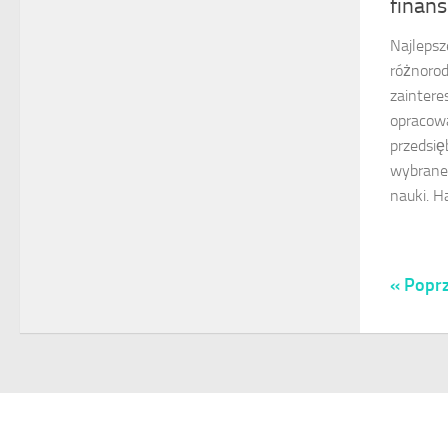
finan
Najlepsz
różnoro
zainter
opracowa
przedsię
wybrane 
nauki. Ha
« Poprz