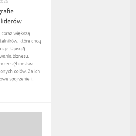
 2026
rafie
 liderów
ą coraz większą
telników, które chcą
cje. Opisują
wania biznesu,
przedsiębiorstwa
onych celów. Za ich
e spojrzenie i...