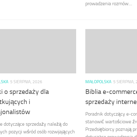
prowadzenia rozmów....
LSKA
5 SIERPNIA, 2026
MAŁOPOLSKA
5 SIERPNIA,
i o sprzedaży dla
Biblia e-commerc
tkujących i
sprzedaży intern
sjonalistów
Poradnik dotyczący e-c
stanowić wartościowe źr
je dotyczące sprzedaży należą do
Przedsiębiorcy poznają 
ych pozycji wśród osób rozwijających
dotyczące prowadzenia dz