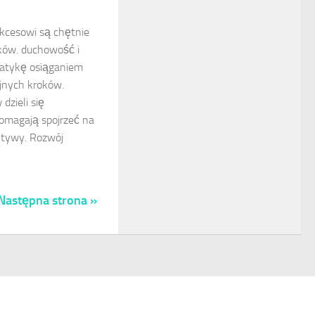
ukcesowi są chętnie
ików. duchowość i
atykę osiąganiem
jnych kroków.
dzieli się
pomagają spojrzeć na
ktywy. Rozwój
Następna strona »