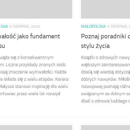
LSKA
5 SIERPNIA, 2026
MAŁOPOLSKA
5 SIERPNIA,
ałość jako fundament
Poznaj poradniki
su
stylu życia
wiąże się z konsekwentnym
Książki o zdrowych nawyk
em. Liczne przykłady znanych osób
większym zainteresowani
ają znaczenie wytrwałości. Każde
dzielą się wiedzą dotyc
 składa się z wielu etapów. Kariera
dobrych nawyków. Miłośni
łysza stanowi inspirację dla wielu
rozwojowej poznają różne
ortowiec przez wiele lat rozwijał
związanymi ze dobrym s
dbać o zdrowie każdego dn