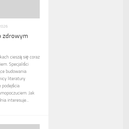
 2026
 o zdrowym
ach cieszą się coraz
em. Specjaliści
zące budowania
cy literatury
 podejścia
amopoczuciem. Jak
ia interesuje...