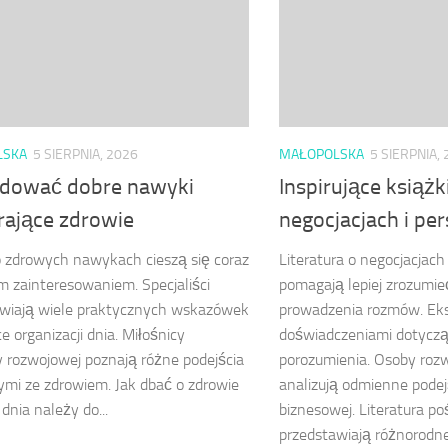
LSKA
5 SIERPNIA, 2026
MAŁOPOLSKA
5 SIERPNIA,
udować dobre nawyki
Inspirujące książk
rające zdrowie
negocjacjach i per
o zdrowych nawykach cieszą się coraz
Literatura o negocjacja
 zainteresowaniem. Specjaliści
pomagają lepiej zrozumie
awiają wiele praktycznych wskazówek
prowadzenia rozmów. Eksp
e organizacji dnia. Miłośnicy
doświadczeniami dotyczą
ry rozwojowej poznają różne podejścia
porozumienia. Osoby roz
mi ze zdrowiem. Jak dbać o zdrowie
analizują odmienne podej
dnia należy do...
biznesowej. Literatura p
przedstawiają różnorodne