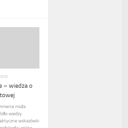
 2026
e – wiedza o
etowej
ommerce może
ódło wiedzy.
praktyczne wskazówki
iałalności online.