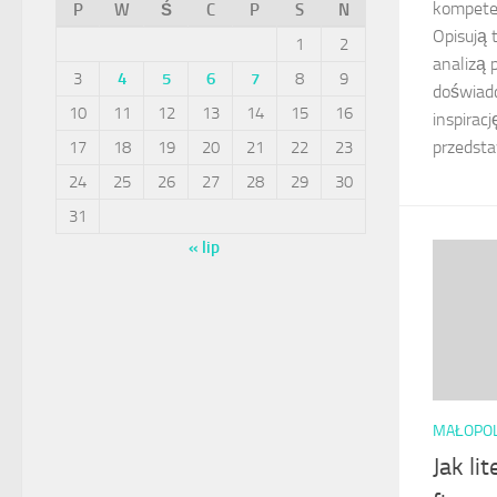
kompeten
P
W
Ś
C
P
S
N
Opisują 
1
2
analizą 
3
4
5
6
7
8
9
doświad
10
11
12
13
14
15
16
inspirac
przedstaw
17
18
19
20
21
22
23
24
25
26
27
28
29
30
31
« lip
MAŁOPO
Jak li