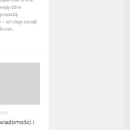
wiają różne
sprzedażą
u – od czego zacząć
icieli...
 2026
wiadomości i