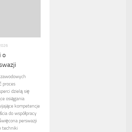
 2026
i o
swazji
ch zawodowych
ć proces
erci dzielą się
ce osiągania
wijające kompetencje
ścia do współpracy
oświęcona perswazji
 techniki