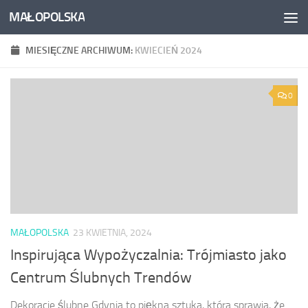
MAŁOPOLSKA
Skip to content
MIESIĘCZNE ARCHIWUM:
KWIECIEŃ 2024
0
MAŁOPOLSKA
23 KWIETNIA, 2024
Inspirująca Wypożyczalnia: Trójmiasto jako
Centrum Ślubnych Trendów
Dekoracje ślubne Gdynia to piękna sztuka, która sprawia, że