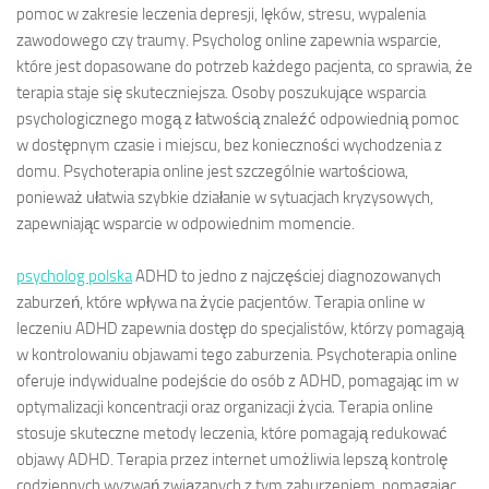
pomoc w zakresie leczenia depresji, lęków, stresu, wypalenia
zawodowego czy traumy. Psycholog online zapewnia wsparcie,
które jest dopasowane do potrzeb każdego pacjenta, co sprawia, że
terapia staje się skuteczniejsza. Osoby poszukujące wsparcia
psychologicznego mogą z łatwością znaleźć odpowiednią pomoc
w dostępnym czasie i miejscu, bez konieczności wychodzenia z
domu. Psychoterapia online jest szczególnie wartościowa,
ponieważ ułatwia szybkie działanie w sytuacjach kryzysowych,
zapewniając wsparcie w odpowiednim momencie.
psycholog polska
ADHD to jedno z najczęściej diagnozowanych
zaburzeń, które wpływa na życie pacjentów. Terapia online w
leczeniu ADHD zapewnia dostęp do specjalistów, którzy pomagają
w kontrolowaniu objawami tego zaburzenia. Psychoterapia online
oferuje indywidualne podejście do osób z ADHD, pomagając im w
optymalizacji koncentracji oraz organizacji życia. Terapia online
stosuje skuteczne metody leczenia, które pomagają redukować
objawy ADHD. Terapia przez internet umożliwia lepszą kontrolę
codziennych wyzwań związanych z tym zaburzeniem, pomagając