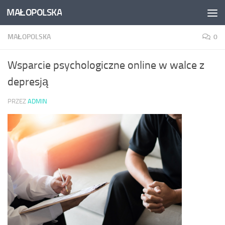
MAŁOPOLSKA
Skip to content
MAŁOPOLSKA
0
Wsparcie psychologiczne online w walce z
depresją
PRZEZ
ADMIN