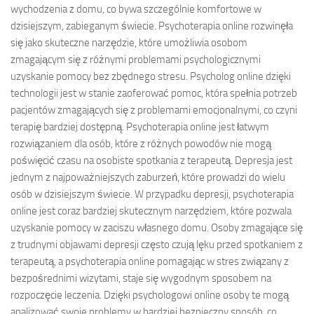
wychodzenia z domu, co bywa szczególnie komfortowe w
dzisiejszym, zabieganym świecie. Psychoterapia online rozwinęła
się jako skuteczne narzędzie, które umożliwia osobom
zmagającym się z różnymi problemami psychologicznymi
uzyskanie pomocy bez zbędnego stresu. Psycholog online dzięki
technologii jest w stanie zaoferować pomoc, która spełnia potrzeb
pacjentów zmagających się z problemami emocjonalnymi, co czyni
terapię bardziej dostępną. Psychoterapia online jest łatwym
rozwiązaniem dla osób, które z różnych powodów nie mogą
poświęcić czasu na osobiste spotkania z terapeutą. Depresja jest
jednym z najpoważniejszych zaburzeń, które prowadzi do wielu
osób w dzisiejszym świecie. W przypadku depresji, psychoterapia
online jest coraz bardziej skutecznym narzędziem, które pozwala
uzyskanie pomocy w zaciszu własnego domu. Osoby zmagające się
z trudnymi objawami depresji często czują lęku przed spotkaniem z
terapeutą, a psychoterapia online pomagając w stres związany z
bezpośrednimi wizytami, staje się wygodnym sposobem na
rozpoczęcie leczenia. Dzięki psychologowi online osoby te mogą
analizować swoje problemy w bardziej bezpieczny sposób, co