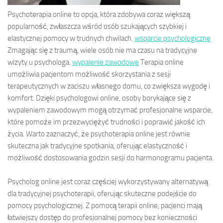
Psychoterapia online to opcja, która zdobywa coraz większą
popularność, zwłaszcza wśród osób szukających szybkiej i
elastycznej pomocy w trudnych chwilach.
wsparcie psychologiczne
Zmagając się z traumą, wiele osób nie ma czasu na tradycyjne
wizyty u psychologa.
wypalenie zawodowe
Terapia online
umożliwia pacjentom możliwość skorzystania z sesji
terapeutycznych w zaciszu własnego domu, co zwiększa wygodę i
komfort. Dzięki psychologowi online, osoby borykające się z
wypaleniem zawodowym mogą otrzymać profesjonalne wsparcie,
które pomoże im przezwyciężyć trudności i poprawić jakość ich
życia. Warto zaznaczyć, że psychoterapia online jest równie
skuteczna jak tradycyjne spotkania, oferując elastyczność i
możliwość dostosowania godzin sesji do harmonogramu pacjenta.
Psycholog online jest coraz częściej wykorzystywany alternatywą
dla tradycyjnej psychoterapii, oferując skuteczne podejście do
pomocy psychologicznej. Z pomocą terapii online, pacjenci mają
łatwiejszy dostęp do profesjonalnej pomocy bez konieczności