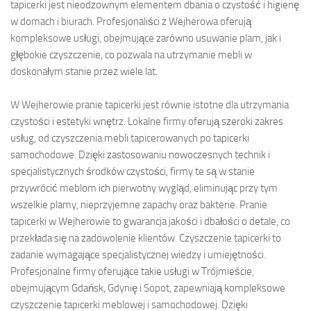
tapicerki jest nieodzownym elementem dbania o czystość i higienę
w domach i biurach. Profesjonaliści z Wejherowa oferują
kompleksowe usługi, obejmujące zarówno usuwanie plam, jak i
głębokie czyszczenie, co pozwala na utrzymanie mebli w
doskonałym stanie przez wiele lat.
W Wejherowie pranie tapicerki jest równie istotne dla utrzymania
czystości i estetyki wnętrz. Lokalne firmy oferują szeroki zakres
usług, od czyszczenia mebli tapicerowanych po tapicerki
samochodowe. Dzięki zastosowaniu nowoczesnych technik i
specjalistycznych środków czystości, firmy te są w stanie
przywrócić meblom ich pierwotny wygląd, eliminując przy tym
wszelkie plamy, nieprzyjemne zapachy oraz bakterie. Pranie
tapicerki w Wejherowie to gwarancja jakości i dbałości o detale, co
przekłada się na zadowolenie klientów. Czyszczenie tapicerki to
zadanie wymagające specjalistycznej wiedzy i umiejętności.
Profesjonalne firmy oferujące takie usługi w Trójmieście,
obejmującym Gdańsk, Gdynię i Sopot, zapewniają kompleksowe
czyszczenie tapicerki meblowej i samochodowej. Dzięki