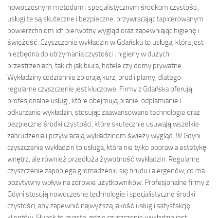
nowoczesnym metodom i specjalistycznym środkom czystości,
usługi te są skuteczne i bezpieczne, przywracając tapicerowanym
powierzchniom ich pierwotny wygląd oraz zapewniając higienę i
świeżość. Czyszczenie wykładzin w Gdańsku to usługa, która jest
niezbędna do utrzymania czystości i higieny w dużych
przestrzeniach, takich jak biura, hotele czy domy prywatne.
Wykładziny codziennie zbierają kurz, brud i plamy, dlatego
regularne czyszczenie jest kluczowe. Firmy z Gdańska oferują
profesjonalne usługi, które obejmują pranie, odplamianie i
odkurzanie wykładzin, stosując zaawansowane technologie oraz
bezpieczne środki czystości, które skutecznie usuwają wszelkie
zabrudzenia i przywracają wykładzinom świeży wygląd. W Gdyni
czyszczenie wykładzin to usługa, która nie tylko poprawia estetykę
wnętrz, ale również przedłuża żywotność wykładzin. Regularne
czyszczenie zapobiega gromadzeniu się brudu i alergenów, co ma
pozytywny wpływ na zdrowie użytkowników. Profesjonalne firmy z
Gdyni stosują nowoczesne technologie i specjalistyczne środki
czystości, aby zapewnić najwyższą jakość usług i satysfakcję
klientów. Słupsk to miasto, gdzie czyszczenie wykładzin jest