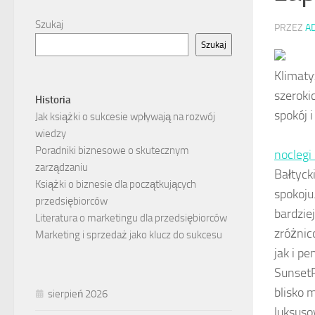
Szukaj
PRZEZ
A
Szukaj
Klimaty
szeroki
Historia
spokój i
Jak książki o sukcesie wpływają na rozwój
wiedzy
Poradniki biznesowe o skutecznym
noclegi 
zarządzaniu
Bałtyck
Książki o biznesie dla początkujących
spokoju
przedsiębiorców
bardzie
Literatura o marketingu dla przedsiębiorców
zróżnic
Marketing i sprzedaż jako klucz do sukcesu
jak i p
SunsetR
blisko 
sierpień 2026
luksuso