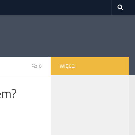
0
WIĘCEJ
zem?