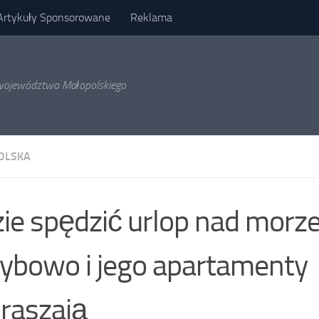
Artykuły Sponsorowane
Reklama
l województwa Małopolskiego
OLSKA
ie spędzić urlop nad mor
ybowo i jego apartamenty
raszają