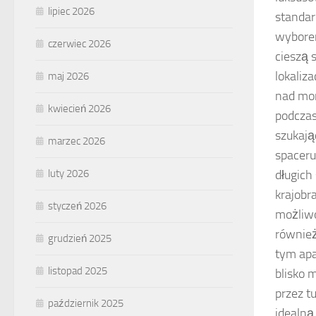
lipiec 2026
standar
wybore
czerwiec 2026
cieszą 
lokaliz
maj 2026
nad mor
kwiecień 2026
podczas
szukają
marzec 2026
spaceru
długich
luty 2026
krajobr
styczeń 2026
możliwo
również
grudzień 2025
tym apa
listopad 2025
blisko 
przez t
październik 2025
idealną