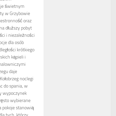
i je świetnym
ty w Grzybowie
zestronność oraz
na dłuższy pobyt
ci i niezależności
cje dla osób
ległości krótkiego
ich kąpieli i
 malowniczymi
zegu daje
 Kołobrzeg noclegi
sc do spania, w
wy wypoczynek
często wybierane
a pokoje stanowią
la tych, którzy