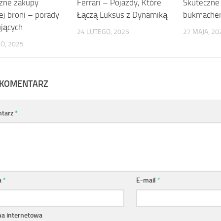
zne zakupy
Ferrari – Pojazdy, Które
Skuteczne
j broni – porady
Łączą Luksus z Dynamiką
bukmacher
ujących
24 LUTEGO, 2025
27 MAJA, 20
O, 2025
 KOMENTARZ
tarz
*
a
*
E-mail
*
na internetowa