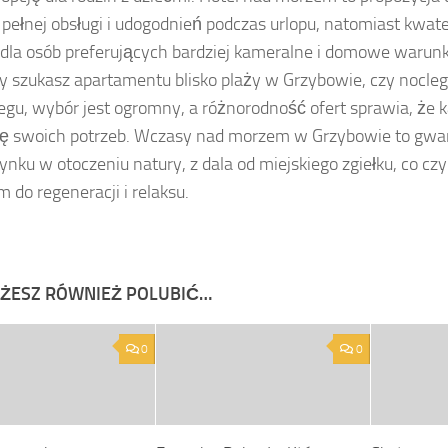
 pełnej obsługi i udogodnień podczas urlopu, natomiast kwa
 dla osób preferujących bardziej kameralne i domowe warunk
zy szukasz apartamentu blisko plaży w Grzybowie, czy nocl
egu, wybór jest ogromny, a różnorodność ofert sprawia, że k
ę swoich potrzeb. Wczasy nad morzem w Grzybowie to gwa
nku w otoczeniu natury, z dala od miejskiego zgiełku, co czy
m do regeneracji i relaksu.
ŻESZ RÓWNIEŻ POLUBIĆ…
0
0