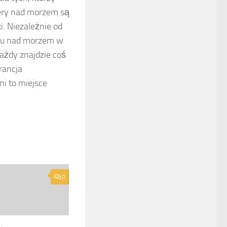
tery nad morzem są
i. Niezależnie od
egu nad morzem w
ażdy znajdzie coś
rancja
ni to miejsce
0