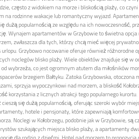
dzie, często z widokiem na morze i bliskością plaży, co czyn
m na rodzinne wakacje lub romantyczny wyjazd. Apartamen
się dużą popularnością ze względu na ich nowoczesność, pr
ację. Wynajem apartamentów w Grzybowie to świetna opcja 
zem, zwłaszcza dla tych, którzy chcą mieć więcej prywatnoś
 urlopu. Grzybowo nocowanie oferuje również różnorodne op
cych noclegów blisko plaży. Wiele obiektów znajduje się w od
 od wybrzeża, co jest ogromnym atutem dla miłośników morsk
 spacerów brzegiem Bałtyku. Zatoka Grzybowska, otoczona
azami, sprzyja wypoczynkowi nad morzem, a bliskość Kołobr
ść korzystania z licznych atrakcji tego popularnego kurortu.
 cieszą się dużą popularnością, oferując szeroki wybór miej
rtamenty, hotele i pensjonaty, które zapewniają komforto
morza. Noclegi w Kołobrzegu, podobnie jak w Grzybowie, są 
urystów szukających miejsca blisko plaży, a apartamenty dw
 opcję dla rodzin z dziećmi. Hotel nad morzem to propozycja d