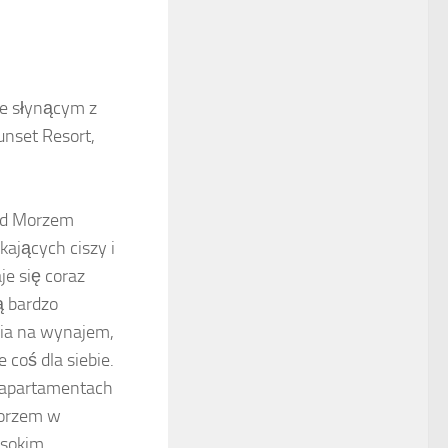
ie słynącym z
unset Resort,
ad Morzem
kających ciszy i
je się coraz
ą bardzo
ia na wynajem,
 coś dla siebie.
w apartamentach
morzem w
ysokim