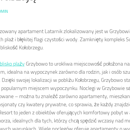
DMIN
zowany apartament Latarnik zlokalizowany jest w Grzybow
ch plaż i błękitej flagi czystości wody. Zamknięty kompleks S
 bliskość Kołobrzegu.
blisko plaży
Grzybowo to urokliwa miejscowość położona n
im, idealna na wypoczynek zarówno dla rodzin, jak i osób szu
. Dzięki swojej lokalizacji w pobliżu Kołobrzegu, Grzybowo sta
j popularnym miejscem wypoczynku. Noclegi w Grzybowie s
owane – można tu znaleźć zarówno apartamenty, mieszkan
ensjonaty czy kwatery prywatne, co sprawia, że każdy znajdzie
esort to jeden z obiektów oferujących komfortowy pobyt 
morza, idealnych dla tych, którzy chcą spędzić wczasy nad 
wych warunkach. Wiele noclegów oferuje apartamenty o w