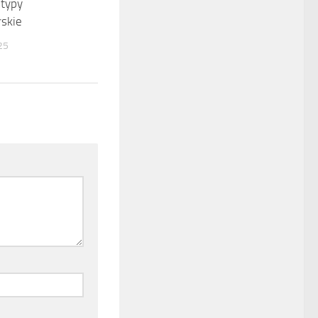
 typy
skie
25